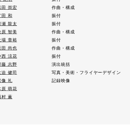
黒田 崇宏
作曲・構成
芝田 和
振付
岩瀬 龍太
振付
松原 智美
作曲・構成
大場 章裕
振付
坂田 尚也
作曲・構成
中西 涼花
振付
齋藤 志野
演出統括
大迫 健司
写真・美術・フライヤーデザイン
宗像 礼
記録映像
木原 萌花
西村 薫