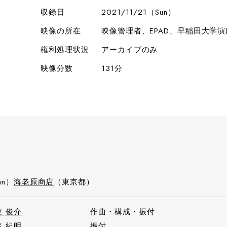
収録日
2021/11/21（Sun）
映像の所在
映像管理者、EPAD、早稲田大学
権利処理状況
アーカイブのみ
映像分数
131分
un）
海老原商店
（東京都）
東 俊介
作曲・構成・振付
森 紀明
振付