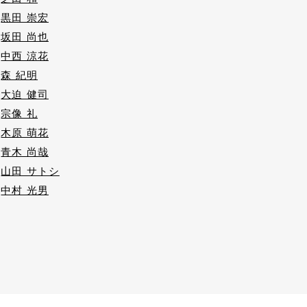
黒田 崇宏
坂田 尚也
中西 涼花
森 紀明
大迫 健司
宗像 礼
木原 萌花
青木 尚哉
山田 サトシ
中村 光男