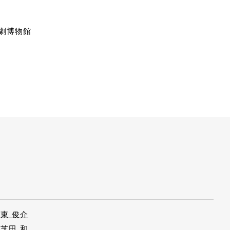
演劇博物館
東 俊介
芝田 和