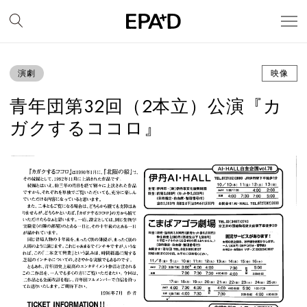
演劇
映像
青年団第32回（2本立）公演『カ
ガクするココロ』