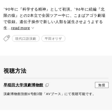
`90年に『科学する精神』として初演。`96年に続編『北
限の猿』との2本立で全国ツアー中に、こまばアゴラ劇場
で収録。遺伝子操作で新しい人類を誕生させようよする
生...
read more
現代口語演劇
平田オリザ
視聴方法
早稲田大学演劇博物館
無償
演劇博物館別館6号館3階「AVブース」にて視聴可能です。