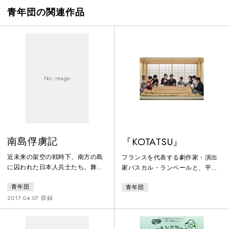
青年団の関連作品
南島俘虜記
『KOTATSU』
近未来の架空の戦時下、南方の島
フランスを代表する劇作家・演出
に囚われた日本人兵士たち。舞台
家パスカル・ランベールと、平田
上では、時代も、敵も、特定され
オリザ率いる青年団との国際共同
青年団
青年団
てはいない。戦争はいつ終わると
制作作品。ランベールはジュヌヴ
も知れず、捕虜たちは、日本に帰
ィリエ劇場の芸術監督時代に、数
2017.04.07 収録
国する希望も持てない。祖国は荒
多くの日本の演劇人たちを招へい
廃し、帰国しても、そこに幸せが
し、日本の現代演劇の魅力をフラ
待っているとは、到底考えられな