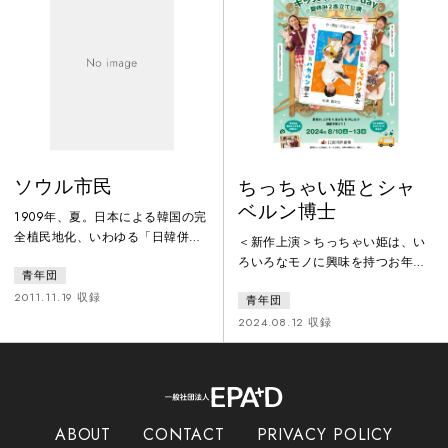
ンスに紹介するとともに、今日に
い。一方、南の島での生活は、何
至るまで定期的に来日、日本各地
不自由なく、時間はゆっくりと、
の劇場にて作品を発表。とりわけ
怠惰に過ぎていく。何もすること
平田とは信頼関係を築き、「青年
のない、生き続けることに何の目
団」の拠点・こまばアゴラ劇場と
的も見いだせない捕虜たちの、お
の協働プロジェクトを数多く実現
そろしいほ
させてきた
ソウル市民
ちっちゃい姫とシャ
ベルン博士
1909年、夏。日本による韓国の完
全植民地化、いわゆる「日韓併
＜新作上演＞ちっちゃい姫は、い
合」を翌年に控えたソウル（当時
ろいろなモノに興味を持つお年頃
青年団
の呼び名は漢城）で文房具店を経
です。「どうしてイチゴは、イチ
営する篠崎家の一日が淡々と描か
2011.11.19 収録
青年団
ゴって言うの？」「どうして国に
れる。押し寄せる植民地支配の緊
よって言葉が違うの？」そんな無
2024.08.12 収録
張とは一見無関係な時間が流れて
理な質問をして家来たちを困らせ
いく中で、運命を甘受する「悪意
ます。世界中の言葉を知っている
なき市民たちの罪」が浮き彫りに
シャベルン博士がやってきて、姫
されていく。初演以来22年、国内
に少しずつ、言葉の不思議につい
外で上演を繰り返し、2006年アヴ
て教えてくれます。
ABOUT
CONTACT
PRIVACY POLICY
ィニヨンをも震撼させた平田オリ