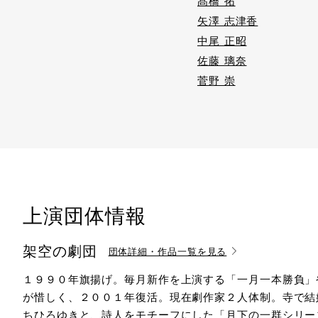
髙橋 拓
矢澤 志津香
中尾 正昭
佐藤 璃奈
菅野 崇
上演団体情報
架空の劇団
団体詳細・作品一覧を見る
１９９０年旗揚げ。毎月新作を上演する「一月一本勝負」
が惜しく、２００１年復活。現在劇作家２人体制。寺で結
ちひろゆきと、詩人をモチーフにした「月下の一群シリー