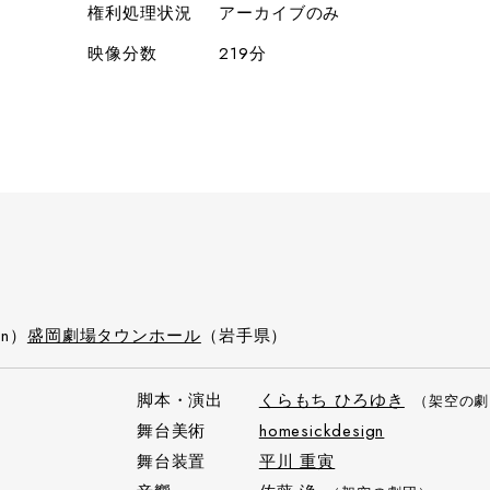
権利処理状況
アーカイブのみ
映像分数
219分
un）
盛岡劇場タウンホール
（岩手県）
脚本・演出
くらもち ひろゆき
（架空の劇
舞台美術
homesickdesign
舞台装置
平川 重寅
）