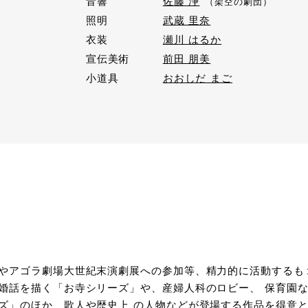
音響
佐藤 浄
（架空の劇団）
照明
武蔵 里奈
衣装
瀬川 はるか
宣伝美術
前田 朋美
小道具
おおしだ まご
やアゴラ劇場大世紀末演劇展への参加等、精力的に活動するも
婚話を描く「お寺シリーズ」や、産婦人科のロビー、 保育園
ズ」のほか、歌人や歴史上 の人物などが登場する作品を得意