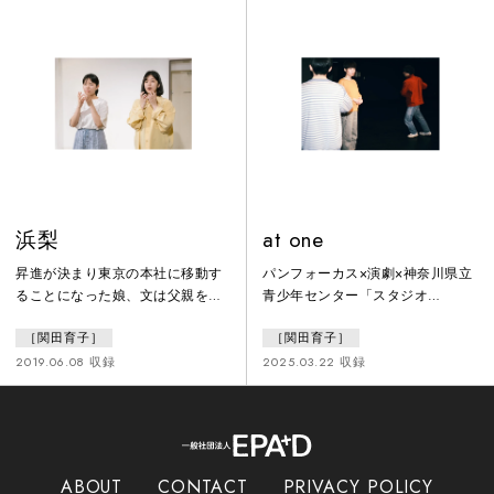
浜梨
at one
昇進が決まり東京の本社に移動す
パンフォーカス×演劇×神奈川県立
ることになった娘、文は父親をひ
青少年センター「スタジオ
とり実家に置いていくことに不安
HIKARI」「スタジオHIKARI」のも
［関田育子］
［関田育子］
を覚えていた。そこで、文は父の
つ空間構造を演劇に組み込むため
かつての同級生で、寡婦である道
のいくつかの試み
2019.06.08 収録
2025.03.22 収録
子との再婚を斡旋する。しかし、
父と道子が再会し距離を縮めてい
く様子を見ていた文は亡くなった
母親のことを慮らずにはいられな
かった。複雑な想いを抱えたまま
ABOUT
CONTACT
PRIVACY POLICY
東京への出発の日は近づいてい