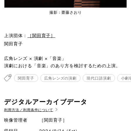
撮影：齋藤さおり
上演団体：
［関田育子］
関田育子
広角レンズ × 演劇 ×「音楽」
演劇における「音楽」のあり方を検討するための上演。
関田育子
広角レンズの演劇
現代口語演劇
小劇
デジタルアーカイブデータ
利用方法／利用条件について
映像管理者
［関田育子］