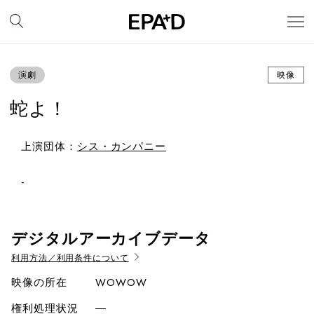
演劇
映像
蛇よ！
上演団体：
シス・カンパニー
-
デジタルアーカイブデータ
利用方法／利用条件について
映像の所在
WOWOW
権利処理状況
―