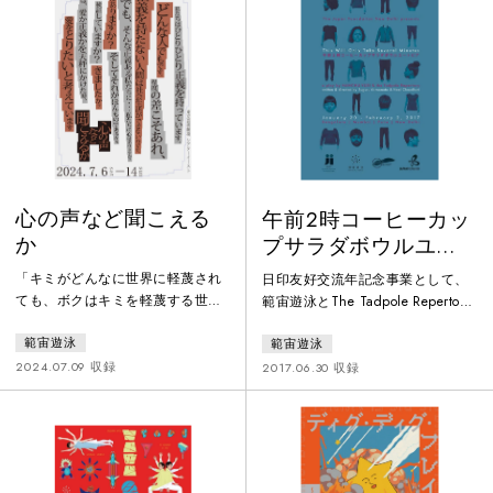
の花は自ら捩じれて茎にこぶ結び
ても聞こえないこと。本当かわか
をつくるようになり、カエルはそ
らない過去のことや、知らないふ
れまでの倍以上跳ね上がるように
りをする未来のこと。２組の夫婦
なった。電柱の足場のボルトはど
の心の声に耳をすませて描く、現
うしてだろう確実に以前より延
在の物語。
び、すべての道路標示はさらさら
と粉になって方方
心の声など聞こえる
午前2時コーヒーカッ
か
プサラダボウルユー
トピア -THIS WILL
「キミがどんなに世界に軽蔑され
日印友好交流年記念事業として、
ONLY TAKE
ても、ボクはキミを軽蔑する世界
範宙遊泳とThe Tadpole Repertory
SEVERAL MINUTES-
のほうを軽蔑するし、してき
が国際共同制作。よくあるとある
範宙遊泳
範宙遊泳
た。」第66回岸田國士戯曲賞受賞
街を舞台に、見知らぬ6人が、自
作『バナナの花は食べられる』で
分自身に、そして互いに向き合い
2024.07.09 収録
2017.06.30 収録
描いた“人情”のその先、“愛”のフ
ながら、自分の居場所を探して時
ェーズ━━━本作をもって劇団公
を織りなしていく。欲望と病、愛
演では作家に専念すると宣言した
と寂しさ、影ある過去と霧がかる
山本卓卓が、夫婦という最小単位
現在（いま）。そこにある事実は
のコミュニティから日本社会を浮
ただ一つ、ここからは逃げ出せな