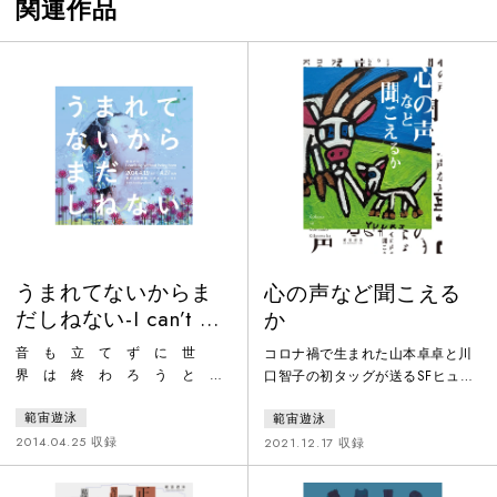
関連作品
うまれてないからま
心の声など聞こえる
だしねない-I can’t die
か
without being born-
音 も 立 て ず に 世
コロナ禍で生まれた山本卓卓と川
界 は 終 わ ろ う と
口智子の初タッグが送るSFヒュー
し て い る一瞬だけ空が緑色
マン愛<ラブ>ドラマ！？鈴木光介
範宙遊泳
範宙遊泳
に輝いてからというもの地球には
の作曲と、出演者全員のバンド演
異変が起こりはじめた。すべての
奏でおくる、エンターテイメント
2014.04.25 収録
2021.12.17 収録
犬が散歩に行かなくなり、猫は左
劇場！ひとつの家に住んでいても
にしか曲がらなくなった。すべて
言えないこと。隣の家に住んでい