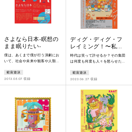
かび上がらせ、罵倒や暴力の先に
い、ということ——。
ある人間の優しさと愛を描く。
さよなら日本-瞑想の
ディグ・ディグ・フ
まま眠りたい-
レイミング！〜私は
ロボットではありま
僕は、あくまで僕が行う演劇にお
時代は笑って許せるか？その集団
せん〜
いて、社会や未来や観客や人類に
は何度も何度も人々を怒らせた。
対しての「問い」を持つべきだと
彼らを怒る人々はせいぜい遠隔的
範宙遊泳
範宙遊泳
いう考えに取り憑かれて創作をし
にいやがらせを行うくらいで決し
ています。年齢や出身地なんか関
てその集団の目の前には現れなか
2013.05.07 収録
2023.06.27 収録
係ない。運命や希望や絶望などと
った。怒られた実感のない集団
も関係ない。僕だけのオリジナル
は、自分たちの過ちを忘れまた再
な、完全無欠かつ純粋無垢で邪悪
び人々を怒らせるようなことをす
で妖艶で現実的で蠱惑的で幻想的
る。怒る人々はますます怒るがそ
で残酷な「問い」を持つこと。か
の集団を社会から抹殺することは
といってそれはさも「問い」らし
できない。なぜならばその集団に
くあらないこと。「問い」ぶらな
は驚くべき愛らしさがあったから
いこと。「問い」を生み出そうと
だった。━━━第66回岸田國士戯
か、そうい