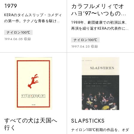
1979
カラフルメリィでオ
ハヨ’97〜いつもの軽
KERAのタイムスリップ・コメディ
い致命傷の朝〜（三
の第一作。テクノな青春を駆け抜
1988年、劇団健康での初演以来、
演）
ける三人の女の子を通してあの時
再演を繰り返すKERAの代表作にし
ナイロン100℃
代のトーキョーを描いた、映画
て唯一の私戯曲。波音の聞こえる
「1980」のプロトタイプとも言え
1994.06.05 収録
ナイロン100℃
浜辺の病院で、みのすけ少年はち
る作品。女子高生のチカ（松野有
ょっと知恵の足りない仲間の患者
1997.04.25 収録
里巳）は、高校教師のケンタロウ
達と脱走計画を企てている。そん
（手塚とおる）への恋心に駆ら
な患者達を阻止しようとする医者
れ、彼の過去を変えたいがために
や看護婦たち。彼等はスパイで、
1994年から1979年にタイムスリ
患者を逃がさないように見張って
ップ。15年前の東京で、チカは福
いる。だが患者達は、その症状の
岡からの転校生ミキ（宮前真
せいなのかまったく集中力がな
樹）、ケンタロウの幼なじみのマ
く、脱出は難航する。一方、その
ユ
脱走劇と同時進行で、ボケ始めた
みの
すべての犬は天国へ
SLAPSTICKS
行く
ナイロン100℃初期の作品を、オダ