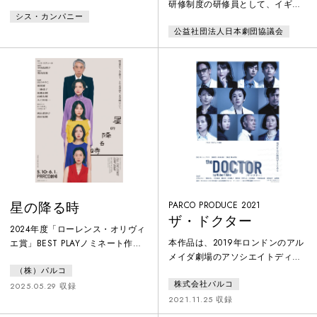
研修制度の研修員として、イギリ
シス・カンパニー
スのDerby Theatreで1年間研修し
公益社団法人日本劇団協議会
た大澤遊の演出公演。田舎に住む
ジャックは架空の弟「アーネス
ト」を訪ねる名目で、たびたびロ
ンドンへ遊びにでかけていた。ロ
ンドンでは「アーネスト」と名乗
り、友人アルジャノンのいとこで
あるグウェンドレンに恋い焦がれ
るジャック。あることからアルジ
ャノンはジャックの嘘を見抜き問
いつめると、田舎ではジャッ
星の降る時
PARCO PRODUCE 2021
ザ・ドクター
2024年度「ローレンス・オリヴィ
本作品は、2019年ロンドンのアル
エ賞」BEST PLAYノミネート作
メイダ劇場のアソシエイトディレ
品。イギリスで話題の新作戯曲を
クターであるロバート・アイク
（株）パルコ
世界に先駆けて日本上演。母親を
株式会社パルコ
が、1912年に発表されたシュニッ
早くに亡くし、元炭鉱夫の父に育
2025.05.29 収録
ツラーの「Professor Bernhardi(ベ
2021.11.25 収録
てられた三人娘。今日は三女の結
ルンハルディ教授)」を翻案、演出
婚式。久しぶりに集まった家族と