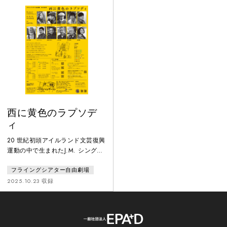
し、同劇場で開幕するやいなや、
親戚。ウォッカが振る舞われ、ダ
連日SOLD OUT、ザ・ガーディア
ンスに興じ、人生で一番幸せな時
ンをはじめ各紙でFIVE
を過ごすはずの家族だったが、過
STAR★★★★★(最高評価)で絶賛
去の確執や裏切り、憤りなどが、
され、翌2020年、英国で最も権威
次第に浮かび上がり…。
あるローレンス・オリヴィエ賞
西に黄色のラプソデ
ィ
20 世紀初頭アイルランド文芸復興
運動の中で生まれたJ.M. シングの
喜劇はユーモアと皮肉を織り交ぜ
フライングシアター自由劇場
ながら、アイルランド西部の小さ
な村に暮らす農民たちを生き生き
2025.10.23 収録
と描き出す。常連ばかりが集まる
田舎の酒場を父と二人で切り盛り
する、 美人で勝気な娘ペギーン。
ある晩、「父ちゃんを殺しちまっ