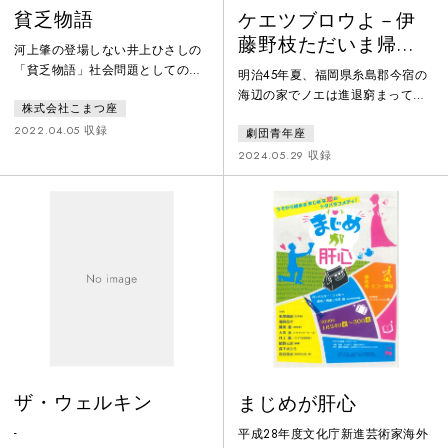
貧乏物語
ケエツブロウよ－伊
藤野枝ただいま帰省
河上肇の登場しない井上ひさしの
中
「貧乏物語」社会問題としての資
明治45年夏、福岡県糸島郡今宿の
本主義・・・「貧乏ってなに？」
海辺の家でノエは進退窮まってい
株式会社こまつ座
と問う人すべてに捧げる可憐な女
た。東京の女学校卒業後に決めら
性六人の事情と人生。時は大正5
2022.04.05 収録
劇団青年座
れていた結婚が嫌で飛び出したの
年...第一次世界大戦の好景気の最
が春の終わり、恩師だった辻潤の
2024.05.29 収録
中、誰もが少し浮かれて、本当
もとへ身を寄せ、「青鞜」の平塚
の''貧乏''を見ようとしなかった時
らいてうと出会い、離婚のため戻
代に、ベストセラーになった河上
ってきたが親族はみな猛反対。東
肇の『貧乏物語』。 その河上肇
京に戻る金もなく針の筵だったあ
の周りには、こんなにも素敵な女
る日、「どうせ死ぬならケエツブ
性たちがいた。私たちはおんなじ
ロウよ、かなしお前とあの渦巻へ
問題の前にいる。こまつ座24年振
―」と謎の文句を残して消えたノ
エ…。伊藤野枝激動の生涯を、生
まれ故郷
ザ・ウェルキン
まじめが肝心
-
平成28年度文化庁新進芸術家海外