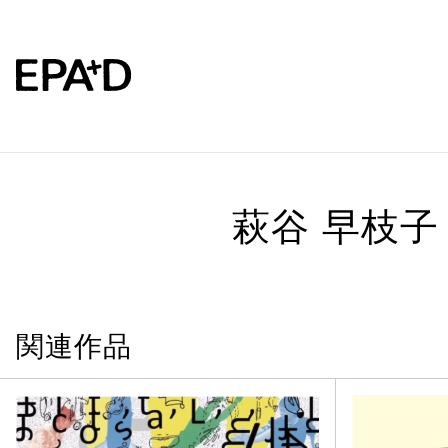
萩谷 早枝子
関連作品