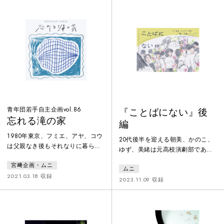
ズ・ミー！』(2022年、こまばア
跡」「傷」について、顔を巡る旅
ゴラ劇場)で上演された作品です。
をします。映像撮影に小宮山菜子
さんを迎えての無観客配信作品で
す。
青年団若手自主企画vol.86
『ことばにない』後
忘れる滝の家
編
1980年東京、フミエ、アヤ、コウ
20代後半を迎える朝美、かのこ、
は父親なき後もそれなりに暮らし
ゆず、美緒は元高校演劇部であっ
ている。ある日、コウと連絡が取
たことを共通点に、友人関係にあ
宮﨑企画・ムニ
れなくなる。洞窟を訪れ、ヘビに
ムニ
る。ある日、顧問の先生の訃報と
出会い、姿を変えられたコウ。
2021.03.18 収録
残された草稿が発見される。「わ
2023.11.09 収録
2019年東京、タナベ、ナツミの元
たしはことばそれ自体になりたか
には連絡の取れなくなっていたヨ
った」「欲望は見えなくされてい
シカワが突然現れ、山に行こうと
るだけだ」と書かれたそれは、完
言い出すが。40年前、40年後の世
成された物語ではなく、レズビア