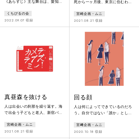
《あらすじ》主な舞台は、愛知県
死から一ヶ月後、東京に住むわた
三河地方にある、農村部。東京で
しと地元高知に住むマナカの二人
くちびるの会
宮崎企画・ムニ
恋人と同棲しながら脚本家を目指
は須磨に住む高校の同級生、藤く
す、川村明利（32）にもとに、あ
んに会いに行くことになる。旅の
2022.09.07 収録
2021.08.21 収録
る日、兄の雅史(35)から電話がか
途中、ヒッチハイクをしていた松
かってくる「親父の様子がおかし
田さんとサービスエリアで出会う
い、ちょっと様子見に行ってくれ
が。本作はムニ『カメラ・ラブ
ないか」。明利が帰省すると、な
ズ・ミー！』(2022年、こまばア
んと徹は「象」になっていた。明
ゴラ劇場)で上演された作品です。
利は葛藤する。果たして、「象」
となったどうすれば良いのか。
真昼森を抜ける
回る顔
人は出会いの刹那を繰り返す。海
人は何によってできているのだろ
で出会う子どもと老人、新宿バッ
う。自分ではない「誰か」とし
ティングセンターで出会う若者た
て、ぼろぼろ忘れながら、忘れ物
宮崎企画・ムニ
宮﨑企画・ムニ
ち、海に住む夫婦。人々の姿が地
を毎日しているような気分で生き
層のように重なり、時にすれ違
ている気もする。他者の知覚を追
2021.08.21 収録
2020.10.18 収録
う。本作はムニ『カメラ・ラブ
体験することはできるのか。「痕