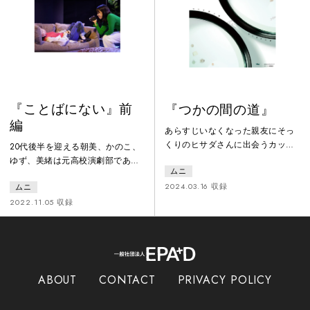
界が同時進行する、同時多発SF郷
ンであるというカミングアウトを
愁ロードームービー演劇。
含んだ未完成の言葉の集合体だっ
た。4人は残された言葉を聞き、そ
れぞれの欲望について語りはじめ
ようと
『ことばにない』前
『つかの間の道』
編
あらすじいなくなった親友にそっ
くりのヒサダさんに出会うカップ
20代後半を迎える朝美、かのこ、
ル。夫がいなくなり、姪と暮らし
ゆず、美緒は元高校演劇部であっ
ムニ
ている女、近所に住むおばさん。
たことを共通点に、友人関係にあ
日常がちょっと変に歪んでいく、
2024.03.16 収録
ムニ
る。ある日、顧問の先生の訃報と
ふたりの遠出。遠くに行きたいけ
残された草稿が発見される。「わ
2022.11.05 収録
ど、行けない。今いる場所に、か
たしはことばそれ自体になりたか
つていた場所が重なっていく。こ
った」「欲望は見えなくされてい
れは都市生活者冒険譚である。
るだけだ」と書かれたそれは、完
成された物語ではなく、未完成の
言葉の集合体だった。4人は残さ
ABOUT
CONTACT
PRIVACY POLICY
れた言葉を「聞く」ことからはじ
めようとする。