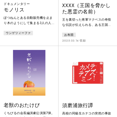
ドキュメンタリー
XXXX（王国を脅かし
モノリス
た悪霊の名前）
ぽつねんとある自動販売機を止ま
王を裏切った将軍マクベスの奇怪
り木のようにして集まる3人の人
な伝説が伝えられる、ある王国。
物の雑談から始まり、缶ジュース
名家の令嬢として育ったマーガレ
ウンゲツィーファ
の風味が浸透するように境目なく
お布団
ットは、性別や態度の矯正に反抗
様々な記憶や風景が現れては消
して家を飛び出し、荒野の館にた
2025.03.14 収録
え、過去や未来、人物がいるのか
どり着く。そこには、マクベス十
いないのかさえ揺蕩っていく。そ
世を名乗る奇妙な人物が住んでい
の中自動販売機だけは形を変え
た。一方、革命派に対抗する力を
ず、その場に存在し続ける。監視
求めるダンカン王とその騎士たち
者なのか、なにかを促すモノリス
も、伝説の魔導書を探して、同じ
なのか。感覚的なようで、人物た
館にたどり着く。お布団が『マク
ちの感情は一連のストーリーとし
ベス』を元に送る、不安定な世界
て確かに繋がってるニュースタン
に不安定なまま立ち向かうための
ダード会話劇。
本格演劇。
老獣のおたけび
須磨浦旅行譚
くちびるの会長編演劇公演第7弾。
高校の同級生カナコの突然の事故