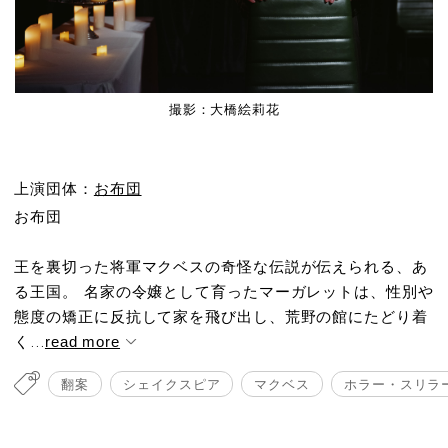
撮影：大橋絵莉花
上演団体：
お布団
お布団
王を裏切った将軍マクベスの奇怪な伝説が伝えられる、あ
る王国。 名家の令嬢として育ったマーガレットは、性別や
態度の矯正に反抗して家を飛び出し、荒野の館にたどり着
く...
read more
翻案
シェイクスピア
マクベス
ホラー・スリラ