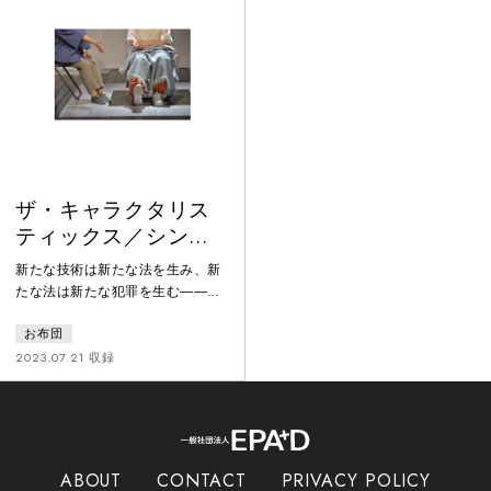
て再利用する技術が確立された遠
それを見る／聞く。消費と暴力。
い未来。戦火の街で暮らす二人の
労働と身体。そして、キャラクタ
姉妹が直面する運命とは――。向
ーと人間。虚構と現実は別のもの
こう側（フィクション）の戦争
なのか？2019年に5ステージだけ
が、わたしたちの今を照らし出
の上演ながら好評を博した一人芝
す。
居を、ダブルキャストで再演。
ザ・キャラクタリス
ティックス／シンダ
ー・オブ・プロメテ
新たな技術は新たな法を生み、新
ウス
たな法は新たな犯罪を生む――。
ＯＥＮ（オリンポス経済ネットワ
お布団
ーク）と呼ばれる未来の社会共同
体。ある日、派遣社員である
2023.07.21 収録
「私」は、ニュースの中に自らが
働く医療施設の名前を見つける。
それはある収容者の死亡事故だっ
た。だが、事件の姿は調べるうち
に変貌し、過去へ遡る物語は次第
ABOUT
CONTACT
PRIVACY POLICY
に全く別の様相を見せてゆく…。