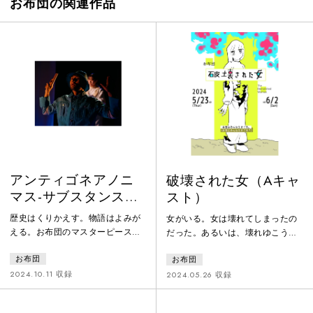
お布団の関連作品
アンティゴネアノニ
破壊された女（Aキャ
マス-サブスタンス／
スト）
浄化する帝国
歴史はくりかえす。物語はよみが
女がいる。女は壊れてしまったの
える。お布団のマスターピース、
だった。あるいは、壊れゆこうと
再上演。古代ギリシアでソポクレ
している。または、いま壊れつづ
お布団
お布団
スが書いたアンティゴネと、それ
けている。女は〈彼女〉について
を改作したブレヒトのアンティゴ
語りはじめる。徹底的に壊し、そ
2024.10.11 収録
2024.05.26 収録
ネ。ふたつを元に想像された、新
してまた壊された〈彼女〉につい
たな物語。死体をゾンビ兵士とし
ての話を。そして、あなたたちは