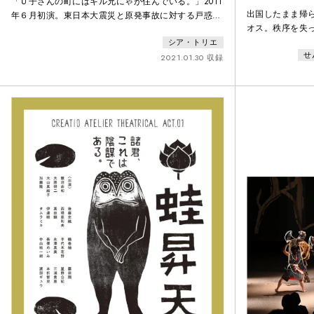
「Ｕ子さんの町にはキル兄にゃが住んでいる。」2011
出国したまま帰
年６月初演。東日本大震災と原発事故に対する戸惑い
オス。秩序を失
をビビットに表現し、青森、東京、横須賀、北九州、
より混沌を極め
シア・トリエ
ミュンヘンなど各地で上演された話題作。
せ
オイディプスは
2021.01.30 収録
クスの謎を解き
オカステを自ら
った。安寧の日
し、市民はオイ
たアポロンの神