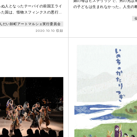
娘の母はヒステリックで、男の兄は
らぬ人となったテーバイの前国王ライ
の子どもは生まれなかった。人生の
った国は、怪物スフィンクスの悪行に
境界のない溶け合う世界。「あなた
る。古代ギリシャ・コリントスの王子
も、あの人の兄も、この人の生まれ
んだい卸町アートマルシェ実行委員会
、誰しもが解けなかった怪物スフィン
も、存在しているのです」アントン
、危機を救った功績により前王の妻イ
2020.10.10 収録
作戯曲「かもめ」を題材に、現代演
の妻に迎え、テーバイの新しい王にな
に提唱する演劇の新形式。
々も束の間テーバイには疫病が蔓延
ディプスに救いを求める。望みを託し
託に