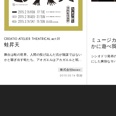
CREATIO ATELIER THEATRICAL act.01
ミュージ
蛙昇天
かに遊べ
舞台は蛙の世界。人間の投げ込んだ石が陰謀ではない
シシオドリ発祥
かと騒ぎ出す蛙たち。アオガエルはアカガエルと戦争
にした爽快なサ
をしていて、大量の捕虜が幽閉されていた。デモプリ
り！伊達商人ヒ
株式会社boxes
党なる保守政党はアカガエル国家と理念を同じにして
り！江戸時代の
いるカプリ党の謀略とすることによって、カプリ党の
2015.03.14 収録
に、苦境の中、
党勢を削ごうと画策する。おりしも、アカガエル国家
来を担う子ども
の捕虜を帰還させようとする運動のころ、カプリ党の
三陸沿岸地域は
党首がアカガエル国家に「立派な理念を持ったアオガ
ました。冷害、
エルにして帰還す
なのに、なぜ今