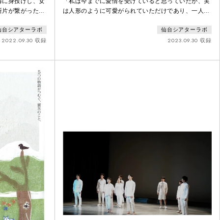
海に身投げし、女
「私は今までに愛情を受けていると思っていたが、実
断片が繋がった、
は人形のように可愛がられていただけであり、一人の
の中には、私の母
人間として対等に見られていないのではないか」「私
仙台シアターラボ
仙台シアターラボ
なかった子ども
は今までここにいるべきだと思っていたが、実はペッ
・チェーホフの名
トのように飼われていただだけであり、一人の人間と
2022.09.30 収録
2023.09.30 収録
劇の旗手が、新た
して、対等に見られていないのではないか」ヘンリッ
ク・イップセンの名作戯曲「人形の家」を換骨奪胎
し、現代的に描く構成演劇。