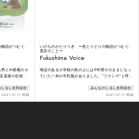
の物語がつむぐ、
いのちのかたりつぎ 〜色とりどりの物語がつむぐ、
震災のこと〜
Fukushima Voice
男とAI搭載のカ
海辺のある小学校の机の上には9年間そのままになっ
震災直後の壮絶な
ていた一本の牛乳瓶がありました。”フクシマ”と呼ば
。被災地で生まれ
れた被災地の、過去・未来・現在の時空を超える言葉
のしるし合同会社
みんなのしるし合同会社
た作品に向き合い
をつむぐ命の合唱。福島で活動し、第1回「ニュン
品に昇華させた。
ク・レビュー・ポエトリー賞」外国語部門等受賞歴の
2021.01.17 収録
2021.01.17 収録
とを、改めて言葉
ある詩人・和合亮一の詩をもとに、東北に縁のある出
い。
演者・スタッフにより制作された作品。本当に祈るべ
きものは、未来にある。