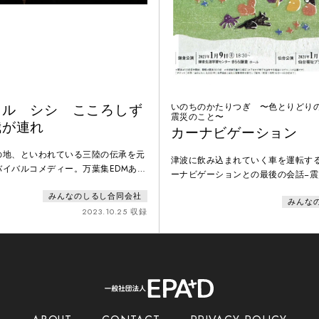
カル シシ こころしず
いのちのかたりつぎ 〜色とりどり
震災のこと〜
我が連れ
カーナビゲーション
の地、といわれている三陸の伝承を元
津波に飲み込まれていく車を運転する
バイバルコメディー。万葉集EDMあ
ーナビゲーションとの最後の会話−
ップホップあり！漁民ラテンロックあ
緊張感の中で消え入るいのちの灯火
みんなのしるし合同会社
仙台藩を襲った慶長の大津波を題材
みんな
たラジオドラマ作品を、3.11を描い
いきいきと前を向く人々を通して、未
2023.10.25 収録
続けた表現者たちが結集して舞台作
たちに「いのちの輝き」を伝えます。
時間が経ったからこそ向き合えるこ
太古から、数多の災難に見舞われてき
にして次の世代へ語り継いでいきた
疫病、飢饉、・・・そして津波。それ
日ま