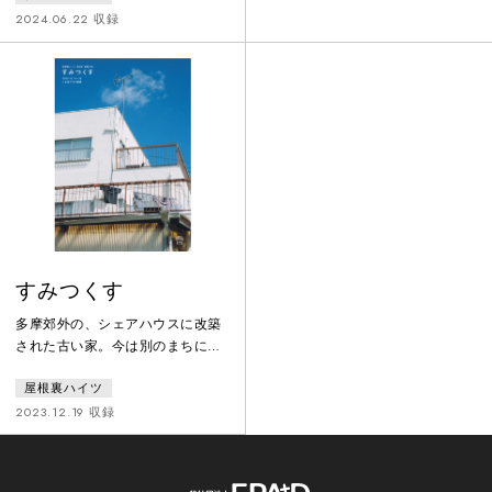
と乾杯。なぜか、家に帰れなくな
た。早世した彼の生涯を、父・政
2024.06.22 収録
ったという見ず知らずの他人も後
次郎は「天馬」に例えた。また、
から合流して過ごしていると、生
妹のトシも大変な才女でありなが
きるものと死んだものの境目が溶
ら、若くしてこの世を去ってい
け合って、いつの間にか夜が明け
る。宝石のような二人に先立たれ
る。
た親を想いながら、東北の俳優た
ちと『銀河鉄道の夜』を、賢治が
愛した演劇を用いて、“劇”を、す
る。滅多に星空を見上げなくなっ
た、わたした
すみつくす
多摩郊外の、シェアハウスに改築
された古い家。今は別のまちに暮
らす家主、宮地達夫の老いによっ
屋根裏ハイツ
て土地ごと売りに出されることが
決まっている。3月下旬、ある金
2023.12.19 収録
曜日の夕方、居住者たちが集まる
ささやかなパーティーがひらかれ
る。部屋を見渡すとそこここに、