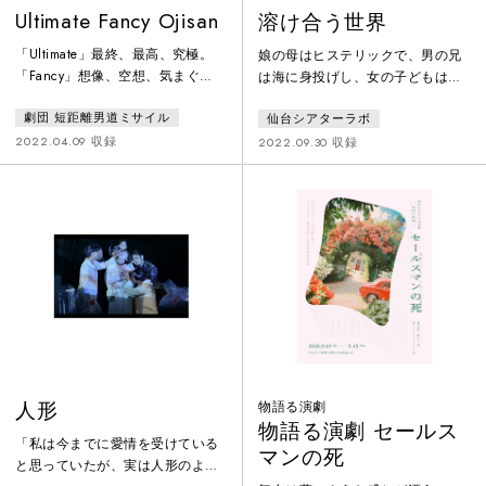
Ultimate Fancy Ojisan
溶け合う世界
「Ultimate」最終、最高、究極。
娘の母はヒステリックで、男の兄
「Fancy」想像、空想、気まぐ
は海に身投げし、女の子どもは生
れ。「Ojisan」おじさん。去る
まれなかった。人生の断片が繋が
劇団 短距離男道ミサイル
仙台シアターラボ
夜、東北の港町に暮らす星野家の
った、境界のない溶け合う世界。
人々は太平洋に忽然と浮かぶUFO
「あなたの中には、私の母も、あ
2022.04.09 収録
2022.09.30 収録
を目撃した。真っ暗な地上から見
の人の兄も、この人の生まれなか
上げた空に漂う可笑しげな光。刹
った子どもも、存在しているので
那、彼らは思い出したッ!否、覚醒
す」アントン・チェーホフの名作
したッ!!!・・・そう、ワレワレは
戯曲「かもめ」を題材に、現代演
宇宙人だったのだ!「I fancy you!!
劇の旗手が、新たに提唱する演劇
（だいちゅき!!）」今、地球の命運
の新形式。
を賭けた星野家の大作戦が幕を
人形
物語る演劇
物語る演劇 セールス
「私は今までに愛情を受けている
マンの死
と思っていたが、実は人形のよう