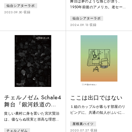
に可愛がられていただけであり、
舞台は夢のような感じが漂う、
仙台シアターラボ
一人の人間として対等に見られて
1950年前後のアメリカ。老セール
いないのではないか」「私は今ま
2023.09.30 収録
スマンのウイリー・ローマンは、
でここにいるべきだと思っていた
仙台シアターラボ
かつての精彩を欠き、二世の社長
が、実はペットのように飼われて
からは厄介者として扱われてい
2024.09.13 収録
いただだけであり、一人の人間と
る。妻のリンダは夫を献身的に支
して、対等に見られていないので
えているが、大人になっても自立
はないか」ヘンリック・イップセ
出来ない2人の息子達との間には深
ンの名作戯曲「人形の家」を換骨
い溝ができている。手にしたと思
奪胎し、現代的に描く構成演劇。
った夢はもろくも崩れ、絶望した
ウイリーは家族のためにある決断
を下す。近代戯曲の物語を活かし
た「物語る演劇」シリーズ第一
弾。
チェルノゼム Schale4
ここは出口ではない
舞台『銀河鉄道の
１組のカップルが暮らす部屋のリ
夜』
ビングに、共通の知人がふいに現
貧しい農村に身を置いた宮沢賢治
れる。彼女が死んでいることを２
は、儘ならぬ現実と崇高な理想、
屋根裏ハイツ
人はもう知っていて、けれどもそ
そのあわいで悪戦苦闘しながら、
れを迎え入れる。つかの間の再会
2020.07.27 収録
チェルノゼム
まっすぐに理想に向かおうとし