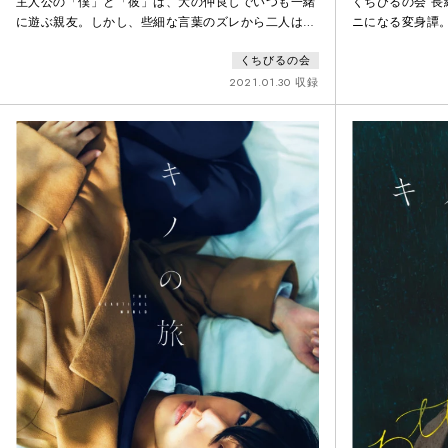
主人公の「僕」と「彼」は、大の仲良しでいつも一緒
くちびるの会 長
に遊ぶ親友。しかし、些細な言葉のズレから二人は喧
ニになる変身譚
嘩をしてしまう。「彼」のことが気になって眠れない
（おおぬき）の
くちびるの会
「僕」は、夢の中で、「ことのハの森」に迷い込む。
貫はカップ焼き
そこは、「言葉が“葉っぱ”になっている森」。いつの
な人々を救って
2021.01.30 収録
間にか、「僕」が「彼」を気になっていた様に、
倉庫で働く同僚
「彼」も「僕」を気にして、「ことの葉の森」に迷い
なる怪異が頻発
込んでいた。二人は、森の中で冒険をすることで、次
うにも愛らしく
第に「仲直りの言葉