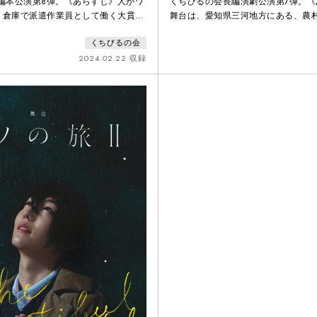
編本公演第8弾。《あらすじ》人がワ
くちびるの会長編演劇公演第7弾。《
。倉庫で派遣作業員として働く大貫
舞台は、愛知県三河地方にある、農
心は孤独に苛まれていた。ある日、大
と同棲しながら脚本家を目指す、川村
くちびるの会
そばに祈りを捧げた。「僕の様な孤独
とに、ある日、兄の雅史(35)から電
下さい！ペヤング！」それから、同じ
「親父の様子がおかしい、ちょっと
2024.02.22 収録
を皮切りに、街の人々が次々とワニに
れないか」。明利が帰省すると、な
する！生きるのが下手くそな人々がど
なっていた。明利は葛藤する。果た
てたまらない、人間賛歌の物語。
ったどうすれば良いのか。