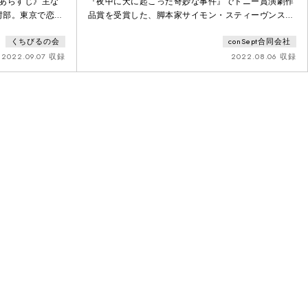
あらすじ》主な
『夜中に犬に起こった奇妙な事件』でトニー賞演劇作
村部。東京で恋人
品賞を受賞した、脚本家サイモン・スティーヴンスに
明利（32）にも
よる2人芝居を日本初上演する。『HEISENBERG』と
くちびるの会
conSept合同会社
話がかかってくる
いうタイトルが示すように、ドイツの物理学者である
様子見に行ってく
ヴェルナー・カール・ハイゼンベルクの「不確定性原
2022.09.07 収録
2022.08.06 収録
んと徹は「象」に
理」を下敷きにしたこの作品は、「二つの離れた粒子
して、「象」とな
の運動量や相関関係を正確に測り決定する事は出来な
い」という意味を男女の関係性に置き換えて語ってい
る。こう