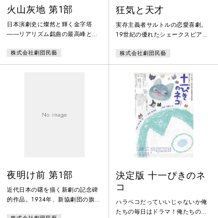
火山灰地 第1部
狂気と天才
日本演劇史に燦然と輝く金字塔
実存主義者サルトルの恋愛喜劇。
――リアリズム戯曲の最高峰と言
19世紀の優れたシェークスピア俳
われる久保栄渾身の人間ドラマ、
優キーンの生涯を題材に、1836年
株式会社劇団民藝
株式会社劇団民藝
2部作の第1部です。日本がファシ
に上演されたデュマの「キーン、
ズムへの道を突き進む1930年代の
あるいは狂気と天才」をサルトル
北海道を舞台に、農業技術の発展
が現代的に改作。シェークスピア
とそれを阻む古い生産関係との相
劇を演じるキーンを、滝沢修が颯
克を描き、この国の近代の特質を
爽と演じて話題を呼びました。19
構造的に摑まえようとした大作。
世紀初め、ロンドンの社交界では
農産実験場の支場長は、十勝の火
二つの噂がもちあがっていまし
山灰地にはカリ肥料が重要だと力
た。デンマークのイギリス大使夫
説する。しかしそれは義父でもあ
人がキーンに惚れているという噂
り恩師でもある農学博士にたてつ
と、大富豪の娘がキーンと旅立っ
き、国
たと
夜明け前 第1部
決定版 十一ぴきのネ
コ
近代日本の曙を描く新劇の記念碑
的作品。1934年、新協劇団の旗揚
ハラペコだっていいじゃないか俺
げ公演として初演、青山半蔵役の
たちの毎日はドラマ！俺たちの啼
株式会社劇団民藝