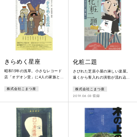
きらめく星座
化粧二題
昭和15年の浅草。小さなレコード
さびれた芝居小屋の淋しい楽屋。
店「オデオン堂」に4人の家族と
遠くから客入れの演歌が流れ込ん
二人の間借り人が仲良く暮らして
でくるやいなや、大衆演劇女座
株式会社こまつ座
株式会社こまつ座
いた。しかし、陸軍に入隊してい
長・五月洋子は、座員一同に檄を
た長男の正一が脱走して「非国民
飛ばし始める。開演前の化粧支度
2019.06.03 収録
の家」扱い。追手がかかり憲兵が
の最中も、口上や十八番の演目で
住み込みで見張りをする始末。と
ある「伊三郎別れ旅」の母と子が
ころが長女・みさをがたくさんの
再会する場面の稽古に余念がな
傷痍軍人と交わしてきた文通ハガ
い。そこへ捨てた息子との対面
キの中から選んだ源次郎と結婚す
を、と出演依頼を携えたお客がや
るにいたって、今度は一転「美談
ってきた･･･。うってかわって、ク