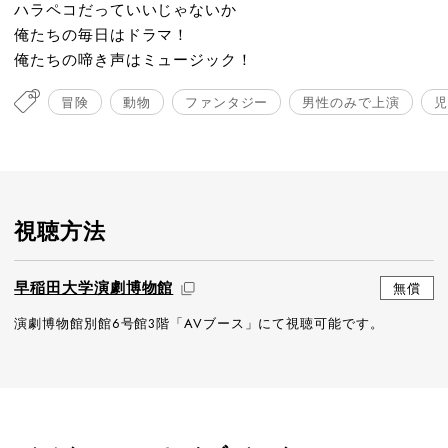
ハラペコだっていいじゃないか
俺たちの毎日はドラマ！
俺たちの啼き声はミュージック！
冒険
動物
ファンタジー
男性のみで上演
児
視聴方法
早稲田大学演劇博物館
無償
演劇博物館別館6号館3階「AVブース」にて視聴可能です。