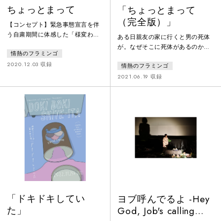
ちょっとまって
「ちょっとまって
（完全版）」
【コンセプト】緊急事態宣言を伴
う自粛期間に体感した「様変わり
ある日親友の家に行くと男の死体
していく社会と断絶された個人」
が。なぜそこに死体があるのか？
情熱のフラミンゴ
をモチーフにした演劇作品です。
登場人物は「ちょっとまって」と
新型コロナウイルス感染症の蔓延
2020.12.03 収録
情熱のフラミンゴ
繰り返すけど何を待てばいいのか
によって私たちは、未知の病原体
わからず、不毛なおしゃべりばか
2021.06.19 収録
との共存が求められています。そ
り。新型コロナウイルス感染症の
うした新たな生活は、私たちに戸
蔓延の閉鎖された混沌を描いたヴ
惑いと恐怖、そして過去の生活様
ォードビル。
式への郷愁をもたらしました。ま
た、世界の国や都市は日本以上に
新型コロナウイルスの影響を受
け、経済の格差、人間同士の分断
が起きていま
「ドキドキしてい
ヨブ呼んでるよ -Hey
た」
God, Job's calling