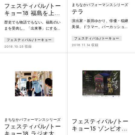
フェスティバル/トー
まちなかパフォーマンスシリーズ
テラ
キョー18 福島を上演
する
演出家・坂田ゆかり、俳優・稲継
歴史でも物語でもない。福島のい
美保、ドラマー、パーカッショニ
まを受肉し、「出来事」にする
スト・田中教順。80年代生まれの
フェスティバル/トーキョーでの上
フェスティバル/トーキョー
アーティストが集い、現代の諸問
フェスティバル/トーキョー
演も３年目を迎えるマレビトの会
題への関心を、日本の話芸や打楽
2018.11.14 収録
の長期プロジェクト『福島を上演
2018.10.25 収録
を用いて共有し、深め、拡げる場
する』(2016-)。複数の劇作家が福
を創造します。公演会場は寺。三
島に赴き、それぞれの視点から現
好十郎の詩劇『水仙と木魚』をベ
地のいまを切り取った短編戯曲を
ースにさまざまな文学作品の断
執筆。ごくシンプルな空間で、俳
片、寺を取り巻く地域の記憶、仏
優の身体を通し、「出来事」とし
教法話を織り込んだテキストと、
て出現させる試みは、現実と演劇
声、身体、音が共振する特別な時
との関係はもちろん、戯曲と上
間が生まれます。
演、写実と創作の関係、とりわけ
俳
まちなかパフォーマンスシリーズ
フェスティバル/トー
フェスティバル/トー
キョー15 ゾンビオペ
キョー18 ラジオ太平