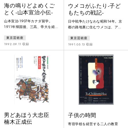
海の鳴りどよめくご
ウメコがふたり-子ど
とく-山本宣治小伝-
もたちの戦記-
山本宣治-1907年カナダ留学。
日中戦争たけなわな昭和14年。京
1911年帰国後、三高、帝大を経
都の路地裏に住むウメコは、アホ
て、1920年京大・同志社大の講師
やしょんべんたれやといじめられ
東京芸術座
東京芸術座
となる。産児制限運動から労働運
十日も家から出てこない。今日も
動に参加。1928年初の普通選挙で
ふかしたてのお芋を悪ガキデベソ
1992.09.11 収録
1991.05.13 収録
労農党より当選する。反動の嵐の
に取り上げられて泣いている。そ
中、治安維持法に反対し、神田の
この現れたのが現人神（天皇陛
旅館で暗殺される。「山宣ひとり
下）とも知り合いという自称ウメ
孤塁を守る。だが私は淋しくな
コ婆さん。一人ぼっちのウメコと
い。背後には大衆が支持している
しわくちゃウメコは、なぜか一緒
から」。
にくらしはじめた。
男どあほう大忠臣
子供の時間
楠木正成伝
寄宿学校を経営する二人の教育