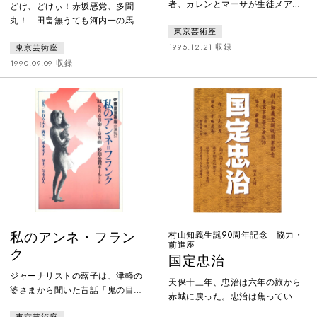
者、カレンとマーサが生徒メアリ
どけ、どけぃ！赤坂悪党、多聞
に同性愛者であるという噂を流さ
丸！ 田畠無うても河内一の馬
東京芸術座
れ学校はつぶれてしまう。カレン
借、手足で稼ぐ、馬で稼ぐ！ 走
は婚約者ジョーマーサとの仲を疑
1995.12.21 収録
東京芸術座
れ、走れ、走るんじゃい。もの盗
っていると考え別れてしまう。マ
り・追剥ぎ、ぶった斬れ！ほやが
1990.09.09 収録
ーサは自分が同性愛者であること
百姓・散所、斬ったらあかん！と
否定していたが実はカレンを愛し
にかくわいは正義を成すじゃ！わ
ていたと気づき自殺する。「大
かったか！
人」を生きる子どもと「大人」を
生きる大人と「子ども」を生きる
大人の物語。
私のアンネ・フラン
村山知義生誕90周年記念 協力・
前進座
ク
国定忠治
ジャーナリストの蕗子は、津軽の
天保十三年、忠治は六年の旅から
婆さまから聞いた昔話「鬼の目
赤城に戻った。忠治は焦ってい
玉」が心から離れない。目玉をく
た、留守の間に荒らされた縄張り