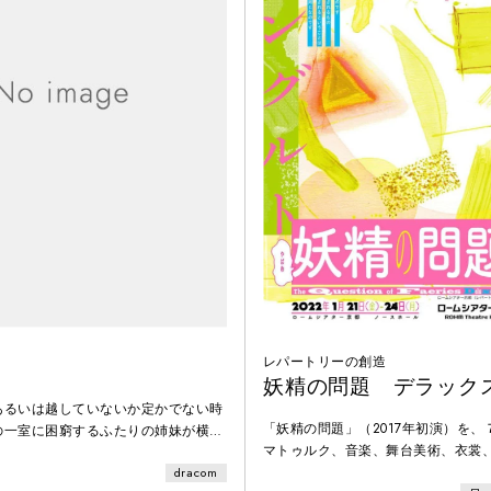
図
レパートリーの創造
妖精の問題 デラック
あるいは越していないか定かでない時
「妖精の問題」（2017年初演）を
の一室に困窮するふたりの姉妹が横に
マトゥルク、音楽、舞台美術、衣裳
は、じっとしている姉が死んでいるの
タッフを交え、文字通り“デラックス
dracom
て声をかけられないまま、やはりじっ