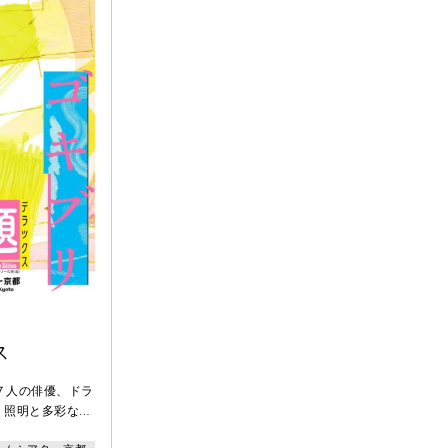
ス
、７人の俳優、ドラ
、照明と多彩なス
”版としてパワー