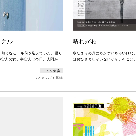
ラクル
晴れがわ
は、無くなる一年前を迎えていた。語り
水たまりの月にちかづいちゃいけな
宇宙人の女。宇宙人は今日、人間から
はおひさましかいないから。そこは
。宇宙人は人間のことをたくさん尋ね
じゃないから。水たまりの月をさが
コトリ会議
た。戦争の歴史。日本の四季。神さま
あなたのあおぞらが星空にかわるか
発展。有名な小説。ほとんどがこの世
はかぜにゆれない。虚空のおとのな
2018.06.13 収録
たものだけど、一年後には、本当に全
まりの月はシーラカンス。おんなご
しまうけれど、人間の男は宇宙人の女
た。宇宙人の女が死んだところから、