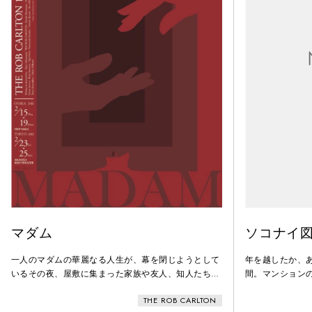
マダム
ソコナイ
一人のマダムの華麗なる人生が、幕を閉じようとして
年を越したか、
いるその夜、屋敷に集まった家族や友人、知人たちマ
間。マンション
ダムはゆっくりと、思い出を語り始めるその人生はや
なっている。妹
THE ROB CARLTON
はり華麗だった
を知るのが怖く