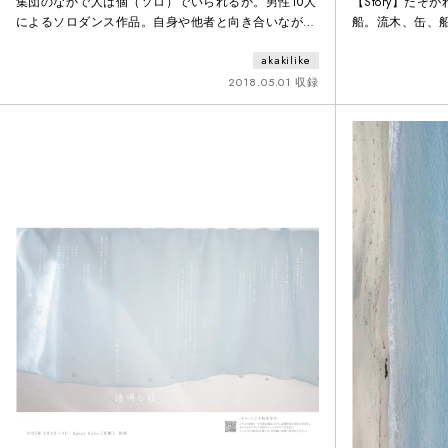
集団のなかで人は個（ソロ）でいられるか。男性10人
【Story】た
によるソロダンス作品。自身や他者と向き合いなが
船。流木、缶、
ら、出演者のありのままの魅力を引き出し、作品とし
運んできたさま
akakilike
て結実させてきた倉田翠。俳優、ダンサー、塗師、多
想像力をふくら
様な背景を持つ男性パフォーマーを起用し、個々の身
アジアの島々に
2018.05.01 収録
体、存在そのものを舞台上にダンスとして立ちあげ
道”へとつながっ
る。
部作のアジア篇
背のびをしたと
脚本