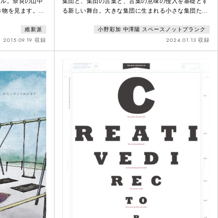
ワタル。奈良の山中
集団と、集団の言葉と、言葉の意味の侵入を基礎とす
き物を見ます。導
る新しい舞台。大きな集団に生まれる小さな集団たち
ハルという腕白な
が、言葉の意味の侵入を自覚的と無自覚的に行ない合
維新派
小野彩加 中澤陽 スペースノットブランク
りで一緒に獅子舞
いながら膨張し、飽和し、収縮し、最後に残るべきも
検したり、ワタル
のことの何かが残る。または何も残らない。という群
2015.09.19 収録
2024.01.13 収録
ルと村中を巡りま
像になる。
のは、成長して曽
した彼もまた人生