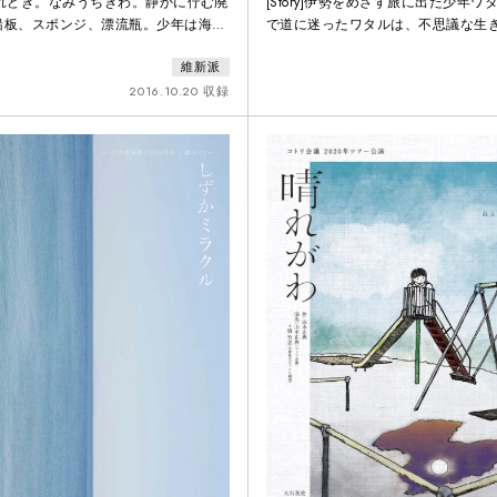
そがれどき。なみうちぎわ。静かに佇む廃
[Story]伊勢をめざす旅に出た少年
船板、スポンジ、漂流瓶。少年は海が
で道に迷ったワタルは、不思議な生
ざまな漂流物を手に、旅への好奇心と
かれるままに辿りついた曽爾村で、
維新派
ませ、この場所から海を越えて広がる
子どもに出会います。２人は、村祭
想いを募らせる。少年の想いは“海の
を見たり、雨の中、秘密の洞窟を探
2016.10.20 収録
ていく。【Note】本作品は20世紀三
は迷子になっていたことも忘れ、ハ
として上演した『台湾の、灰色の牛が
す。彼らを傍で静かに見つめている
き』を再構成した作品である。新たな
爾村を再び訪れたワタルです。成長
の岐路に