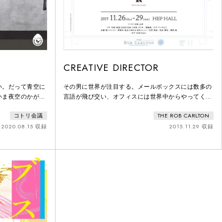
CREATIVE DIRECTOR
い。だって青空に
その男に世界が注目する。メールボックスには数多の
いま夜空のかがみ
言語が飛び交い、オフィスには世界中からやってく
しちゃいけない。
る。その理由はただ一つ。彼が世界最高峰のクリエイ
コトリ会議
THE ROB CARLTON
ら。水たまりの月
ティブ・ディレクター。であるということ。
みにゆれる。水た
2020.08.15 収録
2015.11.29 収録
ころと秋の空。