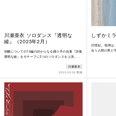
川瀬亜衣 ソロダンス『透明な
しずかミ
綾』（2025年2月）
25世紀。地球
合う人間の男と
別離についての13編の詩からなる踊り手の自著『詩集
名前をもらった
透明な綾』をモチーフに2つのソロダンスを上演。そ
た。人間は話し
の日の体と場へ応答し即興性を歓迎する自作の
のこと。科学の
川瀬亜衣
［solo_a］、大谷悠による振付を踊る［solo_b］の2
界からなくなっ
作。詩集に寄せて制作された、鈴木彩加による美術作
2025.02.03 収録
てがなくなって
品が会場に佇み、終演後にはIchizo Yoshiokaによる楽
に聞かせてやっ
曲を配布。’25 11月、再構成・再創作した『透明な綾
物語は始まる。
（11月、駒ヶ林にて）』を、下町