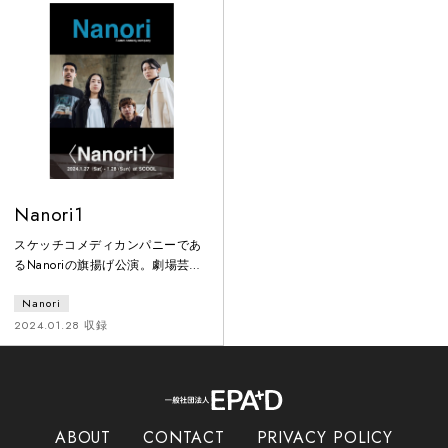
者」による再現に巻き込まれてい
力者の話をもとに振り返る。
く。徐々に明らかになっていく、
「演出家」という存在の目論見。
それは『脱獄計画』の解釈として
語られる、演じることと死にまつ
わる、奇妙な演技論だった。
Nanori1
スケッチコメディカンパニーであ
るNanoriの旗揚げ公演。劇場芸術
としてのコントを創作するという
Nanori
コンセプトの元、コント（寸劇）
を暗転なしでシームレスに繋げ、
2024.01.28 収録
悲劇性を含んだ表現も含め「笑
い」だけではない可能性を模索し
た。
ABOUT
CONTACT
PRIVACY POLICY