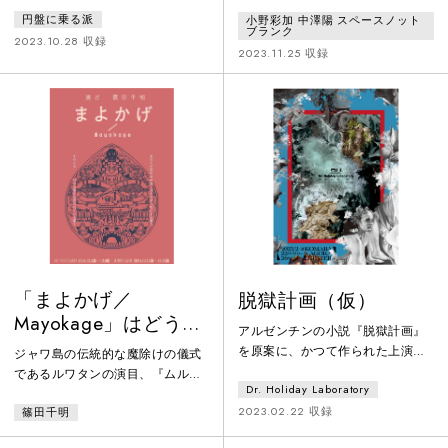
する演劇作品。絶対的なものなど
ェンが芸術的実践について互いに
円盤に乗る派
小野彩加 中澤陽 スペースノット
何もない現代においては、あらゆ
問い掛け合い検証する舞台『ピチ
ブランク
るものが少し見方を変えるだけ
ェ・クランチェンと私』のアイデ
2023.10.28 収録
2023.11.25 収録
で、見知らぬ不気味なものに見え
アをトレースする。舞台芸術の新
てしまう。そこでは「自己」とい
たな価値を直向きに探究する［小
う存在すら突如として見慣れない
野彩加 中澤陽 スペースノットブ
ものに感じられ、全く捉えられな
ランク］。演劇を通じて、人間と
い、不可解なものとして立ち現れ
世界の虚実入り混じった仕組みを
てくる。不安定なものたちが不安
表現するユニット［サンプル］を
定なまま点在するこの世界の「現
主宰する劇作家・演出家・俳優の
実」の様相を、寓話的な物語を通
松井周。出自、創造性、世代な
じて描く。
ど、あらゆ
「まよかげ／
脱獄計画（仮）
Mayokage」はどうや
アルゼンチンの小説『脱獄計画』
って出来たのか
を原案に、かつて作られた上演に
ジャワ島の伝統的な魔除けの儀式
まつわるインタビュー。インタビ
であるルワタンの演目、『ムルワ
Dr. Holiday Laboratory
ュアーであるロビンは、上演で何
カラ』から着想得て製作した『ま
が起こったのかを探っていくはず
2023.02.22 収録
篠田千明
よかげ/Mayokage』。その作品づ
だったが、徐々に当時の「出演
くりの過程を関係者やリサーチ協