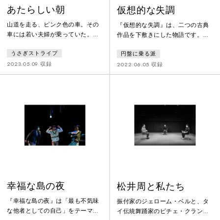
あたらしい朝
仮想的な失調
山道を走る、ピンク色の車。その
『仮想的な失調』は、二つの古典
車には若い夫婦が乗っていた。ワ
作品を下敷きにした物語です。ひ
ガママな妻と“いないもの”とされ
とつは、自分の名前すら忘れてし
うさぎストライプ
円盤に乗る派
ている夫。彼らはヒッチハイクを
まう坊主を主人公とした狂言「名
していた一人の女を興味本位で車
取川」。もうひとつは、源義経の
2023.05.09 収録
2022.06.05 収録
に乗せる。そして意気投合した女
西国落ちを題材にとり、涙の別れ
と妻は、あたらしい生活を始める
をする静御前と、かつて義経に滅
ための旅に出るが、二人の旅先に
ぼされた平家の亡霊を一人二役で
は“いないはず”の夫がいた。
演じる能「船弁慶」。常に複数の
SNSを使い分け、様々なアイデン
ティティを駆使する現代の生活に
向けて、これらの物語の新たな語
り直しを試みます。
幸福な島の夜
松井周と私たち
『幸福な島の夜』は「最も不気味
振付家のジェローム・ベルと、タ
な他者としての自己」をテーマと
イ伝統舞踊家のピチェ・クランチ