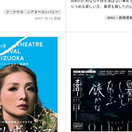
目的のためなら手段を選ばない暴君
りつめる新しい王。暴君を殺したの
ク・ナウカ シアターカンパニー
───。シェイクスピアの歴史劇の面
SPAC－静岡
まったイングランド王リチャード二
2001.10.14 収録
言・疫病・戦争に今なお翻弄され続
出す。