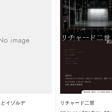
ンとイゾルデ
リチャード二世