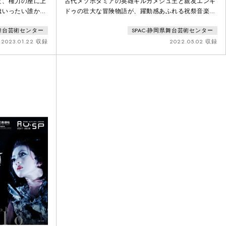
と、権力の座に上
古代メソポタミアの英雄ギルガメシュ王と親友エンキ
はいったい誰か
ドゥの壮大な冒険物語が、躍動感あふれる祝祭音楽劇
白さがぎっしり詰
に。世界的人形劇師・沢則行氏とのタッグで、巨大な
県舞台芸術センター
SPAC-静岡県舞台芸術センター
世の物語が、虚
森の守り手フンババが駿府城公園に現れる！フランス
ける現代を照らし
国立ケ・ブランリー美術館からの委嘱を受け、宮城聰
2023.01.22 収録
2022.05.02 収録
がSPAC俳優陣と取り組む新作は、古代メソポタミア
の冒険物語『ギルガメシュ叙事詩』。粘土板にくさび
形文字で刻まれた古代文明の象徴にして現存する世界
最古の文学作品