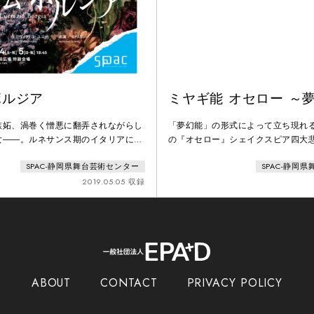
ボルジア
ミヤギ能 オセロー ～
嫉妬、渦巻く憎悪に翻弄されながらし
「夢幻能」の形式によって立ち現れ
女――。ルネサンス期のイタリアに実
の『オセロー』シェイクスピア四大
クトル・ユゴーが描いた稀代の悪女、
ロー』。黒い肌の傭兵将軍オセロー
SPAC-静岡県舞台芸術センター
SPAC-静岡
ボルジア。人を殺めることも厭わない
ら猜疑と嫉妬に狂った末、最愛の妻
き別れた息子を想う母の情愛が見え隠
舞台はもちろん映画化もされるなど
2019.05.05 収録
でも知られるルクレツィアの物語を、
演され続けているこの傑作悲劇を、
同時期の日本、すなわち戦国時代後期
能」の形式を用い、オセローに殺さ
た。舞台は駿府城公園、群雄割拠の戦
ナの側から描くことで、痛切な「愛
る
させます。「夢幻能
ABOUT
CONTACT
PRIVACY POLICY