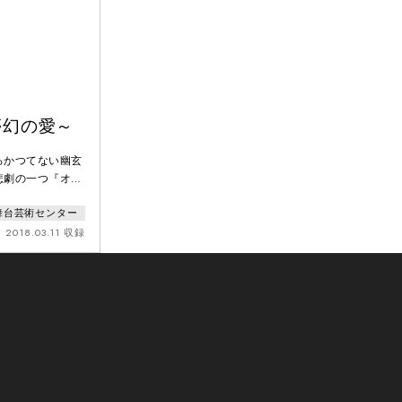
夢幻の愛～
るかつてない幽玄
悲劇の一つ『オセ
が、部下の姦計か
県舞台芸術センター
を手にかける――
、今も世界中で上
2018.03.11 収録
宮城聰は「夢幻
れた妻デズデモー
の物語」へと昇華