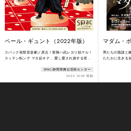
ペール・ギュント（2022年版）
マダム・
スパック祝祭音楽劇ノ原点！冒険ハ此レヨリ始マル！
男たちの陰謀と
スッテン転ンデ マタ起キテ… 愛し愛され旅する世
たたかに生きる
界！世界をめぐるペール・ギュントが、あらゆる欲望
在し、かのヴィ
SPAC-静岡県舞台芸術センター
を痛快に満たす冒険劇。今からおよそ150年前、劇作
ルクレツィア・
家イプセンがノルウェーの民話をもとに書き上げた壮
鬼女の顔に、生
2022.10.09 収録
大なドラマを、SPAC宮城聰は俳優の生演奏による躍
れし…。オペラ
動感あふれる音楽劇に仕立てた。主人公の歩む物語
宮城は大胆にも
は、世界へと奔走する当時の〈日本〉と奇しくも重な
に置き替えまし
り…？！宮城×
乱を逞しく生き