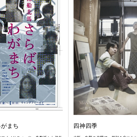
わがまち
四神四季