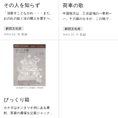
その人を知らず
荷車の歌
「汝殺すことなかれ・・・また、
中国地方は、三次盆地の一寒村—
おのれの如く汝の隣人を愛すべ
―。十六歳のセキが、この地で
し」このイエスの言葉を素朴に信
「流れ者」と呼ばれている茂市の
劇団文化座
劇団文化座
じて召集を拒み、戦争に反対した
もとへ嫁いできたのは、明治29年
片倉友吉。彼は、名もない一介時
の初夏の事であった。郵便配達人
1990.02.18 収録
1992.01.17 収録
計工場の労働者である。だが、大
をやっていた茂市が、大地主の七
戦の遂行か下にあっては言うまで
敷の家に奉公に上がっていたセキ
もなく非国民扱いであり、死より
を見初め、「おまえ、わしと連れ
も過酷な罵倒と拷問と脅迫が彼を
なうきがあるか」とその思いを告
待ち受けていた。さらに彼だけに
げたのがきっかけだった。しか
とどまらず、周囲の人達をも巻き
し、それは決して周りから祝福さ
込んでいった。父は自殺、弟は職
れたものではなかった。親代わり
を追われ暴死。そして母親が、妹
というべき七敷の家からは縁切り
が、友人たち
されての嫁入
びっくり箱
カナダはオンタリオ州にある農
村。実家の農場を父親ジャックか