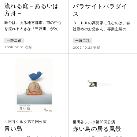
流れる庭－あるいは
パラサイトパラダイ
方舟－
ス
舞台は、ある地方都市。市の中心
３ＬＤＫの高見家に住むのは、会
を流れる大きな「三宮川」が次第
社勤めのお父さん、専業主婦のお
に水かさを増している。市の防災
母さん、バリバリキャリアウーマ
一跡二跳
一跡二跳
対策課では避難勧告の決断が下せ
ンの娘、大学生の息子。一見どこ
ない。やがて支流が氾濫、やがて
にでもありそうなフツーの一家だ
2008.07.10 収録
2005.10.23 収録
一気に水かさを増した三宮川が決
が、ある日、お母さんのお母さん
壊し、市役所へとあっという間に
が、アキレス腱を切ったことを理
押し寄せてくる……。「災害対策
由に同居を求めてやってくる。な
の危うさ」をベースに描きなが
んとか同居を断りたい高見家だっ
ら、「非常事態が迫っていること
たが、追い打ちをかけるようにお
を人はなぜ実感できないのか」
父さんのお父さんまでもが独り暮
「その想像力の欠如の原因となっ
らしの家を売り払い、同居を求め
ているものは何か」。自然災害を
て乗り込んで来てしまう。ずるず
目の前にしなが
ると窮屈な
世田谷シルク第11回公演
世田谷シルク第10回公演
青い鳥
赤い鳥の居る風景