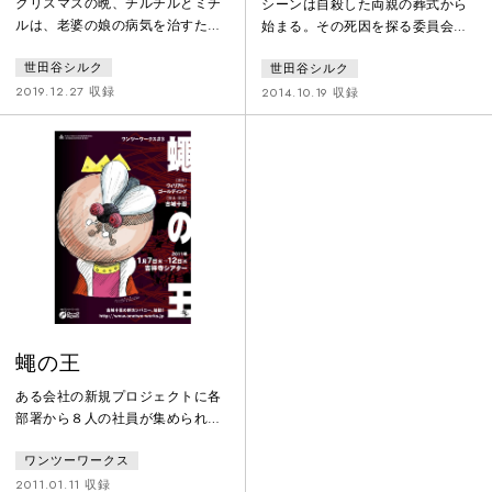
クリスマスの晩、チルチルとミチ
シーンは自殺した両親の葬式から
ルは、老婆の娘の病気を治すため
始まる。その死因を探る委員会。
に、幸せの象徴とされる青い鳥を
残された盲の姉と弟は、両親が旅
世田谷シルク
世田谷シルク
さがしに旅に出ます。行先は、
行者から借りたという金を返済し
「思い出の国」、「夜の国」、
ていくことになるが、その最中に
2019.12.27 収録
2014.10.19 収録
「森の国」、「死の国」、「贅沢
弟は若い女に出会い、自由を知
な国」、「やさしさの国」、「未
る。また殺人を犯す。親類や町の
来の国」。しかしどこに行っても
人々は奇妙な親切心で刑務所の弟
青い鳥は見つかりません。そこで
を援護するが、思い通りにならな
二人は帰宅し老婆にそのことを告
いとわかると激怒する。社会とそ
げようとすると、老婆は家の中に
の外側の世界を、孤独とともに舞
ずっといた鳥を欲しがりました。
台化。
よく見ると、その鳥は青く変化し
ていたのです。
蠅の王
ある会社の新規プロジェクトに各
部署から８人の社員が集められ
る。元企画推進局次長「氷室」は
ワンツーワークス
チームリーダーとして意欲に燃え
るが、営業三課から来た女性幹部
2011.01.11 収録