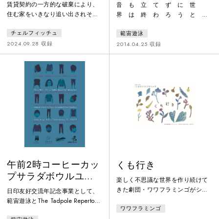
ブル・ノマド 『リビ
without being born-
賃貸契約の一方的な破棄により、
音 も 立 て ず に 世
ングルームのメタモ
住む家をいきなり追い出されそう
界 は 終 わ ろ う と
ルフォーシス』東京
になる家族の物語。しかし人智の
し て い る一瞬だけ空が緑色
チェルフィッチュ
範宙遊泳
及ばない強大な力が見え隠れし始
に輝いてからというもの地球には
公演
め、その問題自体が舞台上から消
異変が起こりはじめた。すべての
2024.09.28 収録
2014.04.25 収録
え去り———人間の世界を圧倒す
犬が散歩に行かなくなり、猫は左
る存在が上演を支配し、まったく
にしか曲がらなくなった。すべて
新しい世界が舞台上に立ち現れ
の花は自ら捩じれて茎にこぶ結び
る。俳優たちはナラティブとは別
をつくるようになり、カエルはそ
の基準によって作られた振付を遂
れまでの倍以上跳ね上がるように
行し、次第に変態していく。音楽
なった。電柱の足場のボルトはど
家もまた、楽譜に書き込まれた多
うしてだろう確実に以前より延
彩な技法を用いて音楽を変容させ
び、すべての道路標示はさらさら
る。6名の俳
と粉になって方方
午前2時コーヒーカッ
くも行き
プサラダボウルユー
楽しく不思議な世界を作り続けて
トピア -THIS WILL
きた劇団・ワワフラミンゴがシア
日印友好交流年記念事業として、
ONLY TAKE
ター・イーストに登場。静かに喋
範宙遊泳とThe Tadpole Repertory
ワワフラミンゴ
る役者たちが静かに小活躍。かわ
SEVERAL MINUTES-
が国際共同制作。よくあるとある