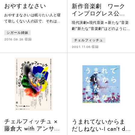
おやすまなさい
新作音楽劇 ワーク
インプログレス公演
おやすまなさいは眠りたい人と寝
チェルフィッチュ×藤
て欲しくない人の話で、それは死
現代演劇×現代音楽＝新たな“音楽
倉大 with Klangforum
にたい人と死なないで欲しい人の
劇”新たな“音楽劇”はどのように生
シガール姉妹
話でもあり、男とか女とか、年齢
Wien
まれるのか——。これまでも様々
とか、そういうこと関係なくただ
2016.06.26 収録
チェルフィッチュ
なかたちで“音楽劇”に挑んできた
それだけをやりたいと思って書い
チェルフィッチュ／岡田利規と、
2021.11.05 収録
た戯曲です。（前田司郎）
世界的作曲家・藤倉大。現代演劇
と現代音楽、それぞれのトップラ
ンナーがタッグを組み、2023年に
ウィーン芸術週間にて初演を迎え
た本作。俳優は歌唱とは異なる手
法で、そして音楽は情景や心情を
描くものとは異なる在り方で、相
互に作用することで、言葉と音
チェルフィッチュ ×
うまれてないからま
藤倉大 with アンサン
だしねない-I can’t die