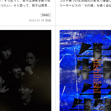
い」そう思って、双子は身体を殴り合
コロナ禍での生活様式の変化で隆盛
なりたい」そう思って、双子は罵詈雑
リーサービスの「その後」を描く会
た。「強く、なりたい」そう思って、
ゴーストレストラン。デリバリー専
TAAC
も賢くなった。これは、双子の少年た
の介入が少なく、私たちが目を向け
々の記録。「強く、なりたい」そう願
い場所だ。また、今作ではトゥレッ
2023.01.18 収録
行く先は...。
する。トゥレット症も、社会にまだ
いない。日常では触れる機会の少な
ランやトゥレット症に演劇が目を向
な社会を目指す。