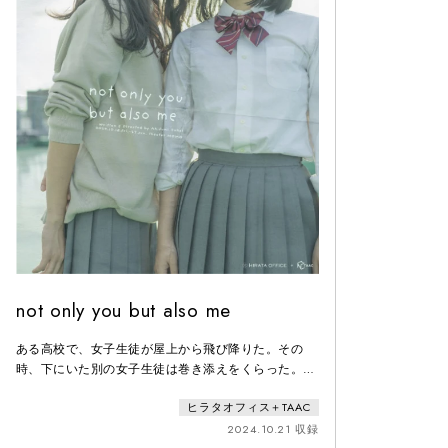
not only you but also me
ある高校で、女子生徒が屋上から飛び降りた。その
時、下にいた別の女子生徒は巻き添えをくらった。ふ
たりは意識不明の状態で病院に運ばれた。学校では生
ヒラタオフィス＋TAAC
徒の母親や教師たちが、責任の所在について本人不在
のまま激論を交わしている。生徒/教師/親それぞれの
2024.10.21 収録