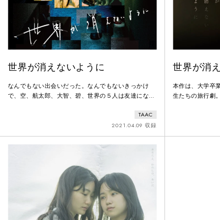
世界が消えないように
世界が消
なんでもない出会いだった。なんでもないきっかけ
本作は、大学卒
で、空、航太郎、大智、碧、世界の５人は友達になっ
生たちの旅行劇
た。彼らは人並みに楽しいキャンパスライフを送って
ール中毒で亡く
TAAC
いた。しかし、大学３年生の春、世界が死んだ。世界
た罪悪感によっ
の死を機に他の４人の関係性と大学生活は変わってい
絆は友情なのか
2021.04.09 収録
った。そして、世界の死から２年。４人は卒業旅行で
彼らの絆は卒業
ロサンゼルスに行く。そこで、世界の姿を目撃する。
コロナによって
それをきっかけに彼らが抱える問題が溢れ出てき
族・友人との絆
て…。
を創出したい。