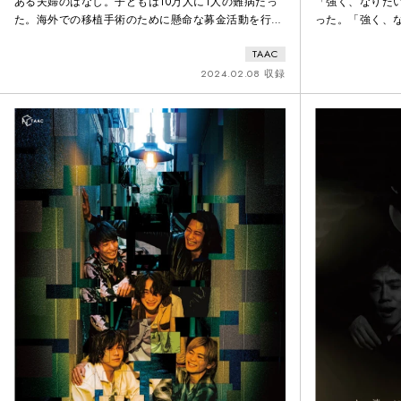
ある夫婦のはなし。子どもは10万人に1人の難病だっ
「強く、なりた
た。海外での移植手術のために懸命な募金活動を行っ
った。「強く、
たが、あと少しで目標額に届きそうな時に亡くなっ
言を浴びせ合っ
TAAC
た。しばらくして。夫が妻に必要なくなったはずの募
双子は大人より
金活動を持ちかける。またしばらくして。ようやく目
ちが過ごした日
2024.02.08 収録
標額に達したその日。2人のもとに子どもが逃げ込ん
った彼ら 2 人の
でくる。そこから事態は大きく変化していって･･･。