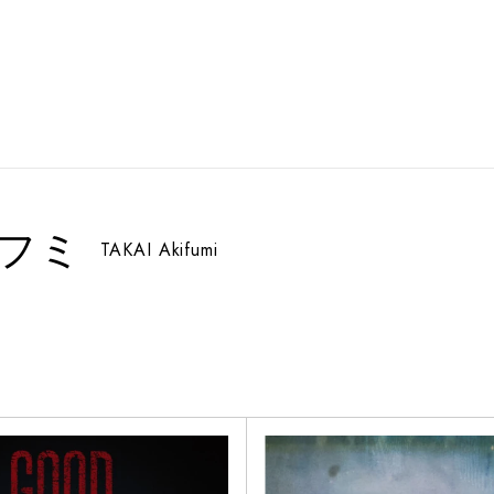
キフミ
TAKAI Akifumi