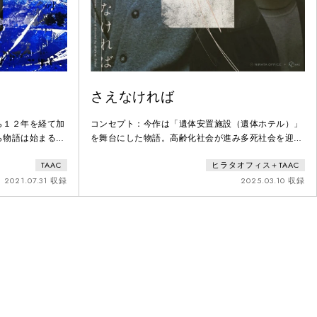
さえなければ
ら１２年を経て加
コンセプト：今作は「遺体安置施設（遺体ホテル）」
ら物語は始まる。
を舞台にした物語。⾼齢化社会が進み多死社会を迎え
ように再生してい
た日本において、この時代だからこそ⽣まれた場所に
TAAC
ヒラタオフィス＋TAAC
通して、家族の営
フォーカスを当て【いま】を切り取り描く。あらす
たい。また、コロ
じ：ある住宅街で、自治体による遺体ホテルの運営が
2021.07.31 収録
2025.03.10 収録
にひしひしと迫り
始まった。現在もなお、職員と施設に反対する近隣住
気感を描いた。
民の間で、侃侃諤諤の論争が繰り広げられている。そ
んなある日、1 体の遺体の行方がわからなくなっ
て…。