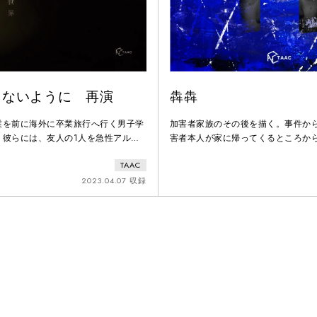
えないように 再演
犇犇
業を前に海外に卒業旅行へ行く男子学
加害者家族のその後を描く。事件か
。彼らには、友人の1人を急性アルコ
害者本人が家に帰ってくるところか
した過去がある。友人を殺してしまっ
大きく変わってしまった家族がどの
TAAC
て彼らは絆を深めてきたのだが、その
き、崩壊していくのかということを
友情とはまた別のものなのか、そして
みについて考えさせるきっかけとし
2023.04.07 収録
とコロナ禍を機に消えてしまうのか。
ナ禍によってわれわれの日常／営み
奪われ消えてしまった尊い時間や、家
寄り、覆い尽くそうとする不穏な空
や記憶について観客に考えさせる機会