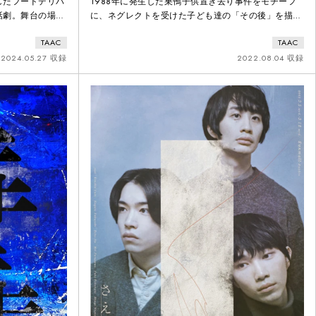
したフードデリバ
1988年に発生した巣鴨子供置き去り事件をモチーフ
話劇。舞台の場は
に、ネグレクトを受けた子ども達の「その後」を描
門店のため第三者
く。事件当時、メディアで多数取り上げられ映画の題
TAAC
TAAC
ることがあまりな
材にもなったことから、ネグレクトが社会問題として
ト症の人物が登場
認知されるようになった。当時の子供たちが大人にな
2024.05.27 収録
2022.08.04 収録
実態が認知されて
って、今どんな日々を送っているのだろうか。「その
いゴーストレスト
時」は話題になる。しかし、当事者たちの人生は「そ
け、他者に寛容的
の後」も続く。TAACは、演劇を通して彼らの「その
後」に目を向け