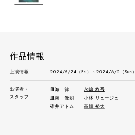
作品情報
上演情報
2024/5/24（Fri）～2024/6/2（Sun
出演者・
皿海 律
永嶋 柊吾
スタッフ
皿海 優朔
小林 リュージュ
碓井アトム
高畑 裕太