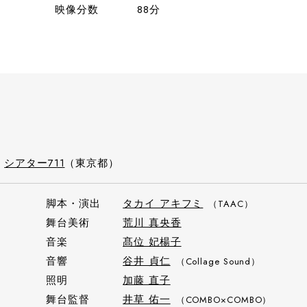
映像分数
88分
）
シアター711
（東京都）
脚本・演出
タカイ アキフミ
（TAAC）
舞台美術
荒川 真央香
音楽
髙位 妃楊子
音響
谷井 貞仁
（Collage Sound）
照明
加藤 直子
舞台監督
井草 佑一
（COMBO×COMBO）