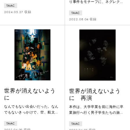
の「その後」を描く会話劇。舞台
り事件をモチーフに、ネグレクト
TAAC
の場はゴーストレストラン。デリ
を受けた子ども達の「その後」を
バリー専門店のため第三者の介入
2024.05.27 収録
TAAC
描く。事件当時、メディアで多数
が少なく、私たちが目を向けるこ
取り上げられ映画の題材にもなっ
2022.08.04 収録
とがあまりない場所だ。また、今
たことから、ネグレクトが社会問
作ではトゥレット症の人物が登場
題として認知されるようになっ
する。トゥレット症も、社会にま
た。当時の子供たちが大人になっ
だ実態が認知されていない。日常
て、今どんな日々を送っているの
では触れる機会の少ないゴースト
だろうか。「その時」は話題にな
レストランやトゥレット症に演劇
る。しかし、当事者たちの人生は
が目を向け、他者に寛容的な社会
「その後」も続く。TAACは、演劇
を目指す。
を通して彼らの「その後」に目を
向け
世界が消えないよう
世界が消えないよう
に
に 再演
なんでもない出会いだった。なん
本作は、大学卒業を前に海外に卒
でもないきっかけで、空、航太
業旅行へ行く男子学生たちの旅行
郎、大智、碧、世界の５人は友達
劇。彼らには、友人の1人を急性ア
TAAC
TAAC
になった。彼らは人並みに楽しい
ルコール中毒で亡くした過去があ
キャンパスライフを送っていた。
2021.04.09 収録