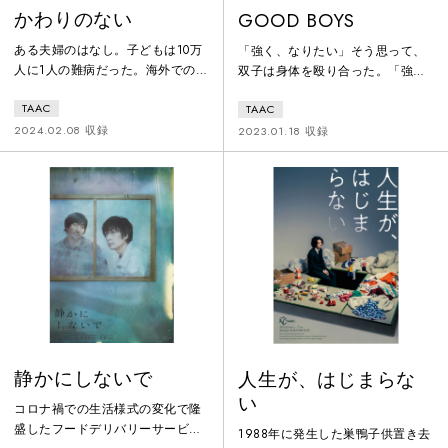
かわりのない
GOOD BOYS
ある夫婦のはなし。子どもは10万
「強く、なりたい」そう思って、
人に1人の難病だった。海外での移
双子は身体を殴り合った。「強
植手術のために懸命な募金活動を
く、なりたい」そう思って、双子
TAAC
TAAC
行ったが、あと少しで目標額に届
は罵詈雑言を浴びせ合った。「強
きそうな時に亡くなった。しばら
く、なりたい」そう思って、双子
2024.02.08 収録
2023.01.18 収録
くして。夫が妻に必要なくなった
は大人よりも賢くなった。これ
はずの募金活動を持ちかける。ま
は、双子の少年たちが過ごした
たしばらくして。ようやく目標額
日々の記録。「強く、なりたい」
に達したその日。2人のもとに子
そう願った彼ら 2 人の行く先
どもが逃げ込んでくる。そこから
は...。
事態は大きく変化していって･･･。
静かにしないで
人生が、はじまらな
い
コロナ禍での生活様式の変化で隆
盛したフードデリバリーサービス
1988年に発生した巣鴨子供置き去