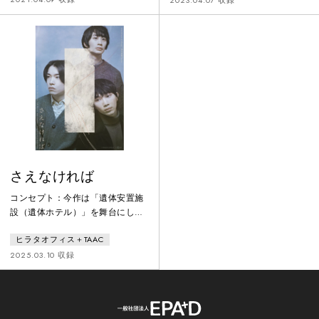
る。友人を殺してしまった罪悪感
2023.04.07 収録
しかし、大学３年生の春、世界が
によって彼らは絆を深めてきたの
死んだ。世界の死を機に他の４人
だが、その絆は友情なのか友情と
の関係性と大学生活は変わってい
はまた別のものなのか、そして彼
った。そして、世界の死から２
らの絆は卒業とコロナ禍を機に消
年。４人は卒業旅行でロサンゼル
えてしまうのか。コロナによって
スに行く。そこで、世界の姿を目
奪われ消えてしまった尊い時間
撃する。それをきっかけに彼らが
や、家族・友人との絆や記憶につ
抱える問題が溢れ出てきて…。
いて観客に考えさせる機会を創出
したい。
さえなければ
コンセプト：今作は「遺体安置施
設（遺体ホテル）」を舞台にした
物語。⾼齢化社会が進み多死社会
ヒラタオフィス＋TAAC
を迎えた日本において、この時代
だからこそ⽣まれた場所にフォー
2025.03.10 収録
カスを当て【いま】を切り取り描
く。あらすじ：ある住宅街で、自
治体による遺体ホテルの運営が始
まった。現在もなお、職員と施設