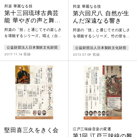
邦楽 華麗なる技
邦楽 華麗なる技
第十三回琉球古典芸
第六回尺八 自然が生
能 華やぎの声と舞の
んだ深遠なる響き
技
邦楽の「技」と通じてその楽しさ
邦楽の「技」と通じてその楽しさ
を堪能するシリーズ。唱え（台
を堪能するシリーズ。竹の管を吹
詞）・所作・音楽が一体となった
いて音を出すシンプルな構造であ
公益財団法人日本製鉄文化財団
公益財団法人日本製鉄文化財団
楽劇「組踊」は、「聴くもの」と
りながら、奥深い魅力を持ってい
いわれるほど音楽が重要です。と
る尺八の技をお楽しみください。
2017.11.14 収録
2013.07.09 収録
くに琉球語による独特の発声法と
鼎談 野村峰山、徳丸十盟、野川
節回しによる唱えと歌に焦点を当
美穂子琴古流「鹿の遠音」
てて、再構成した「語り組踊」を
徳丸十盟 清野樹盟都山流
お届けします。出演 歌三線 新
「鶴の巣籠」 本手 野村峰
垣俊道、仲村逸夫、玉城和樹、平
山 替手 藤原道山琴古流本
良 大 箏 宮里秀明、池間北
曲「真虚霊」 徳丸十盟都山流本
斗、笛 入嵩西 諭、胡弓 森田夏
曲「石清水」 野村峰山諸井誠
子、太鼓 久志大樹 立方
二本の尺八の「対話五題」
佐辺良和
徳丸十盟
堅田喜三久をきく会
江戸三味線音楽の変遷
第1回 江戸三味線の黎