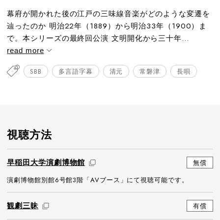
幕府が開かれた後の江戸の三味線音楽がどのような変遷を
辿ったのか 明治22年（1889）から明治33年（1900）ま
で。本シリーズの最終回公演 文明開化から三十年...
read more
SBB
多言語字幕
清元
常磐津
長唄
視聴方法
早稲田大学演劇博物館
無償
演劇博物館別館6号館3階「AVブース」にて視聴可能です。
観劇三昧
有償