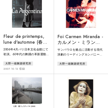
Fleur de printemps,
Foi Carmen Miranda -
lune d'automne (春の
カルメン・ミラン
花 秋の月)
ダ 大野一雄へのオ
2006年4月パリ日本文化会館にて
サンパウロを拠点に活動する現代
マージュ
初演。60年代の舞踊の革新運動の
演劇のリーディングカンパニー
最前線を疾走したふたりの同時代
「テアトロ・マクナイマ」のダン
大野一雄舞踏研究所
大野一雄舞踏研究所
者、韓国舞踊のキム・メジャと日
スシアター。テアトロ・マクナイ
本の舞踏の大野慶人の共演作品。
マ主宰のアントゥネス・フィーリ
2007.10.12 収録
カーテンコールでは大野一雄が指
ョと大野一雄とは、1980年にナン
人形で登場。大野一雄フェスティ
シー国際演劇祭で互いの作品に感
バル2007参加作品。
動して以来、生涯にわたり深い交
流があった。この作品は「大野一
雄へのオマージュ」として、20世
紀ブラジルの最も著名な歌手で映
画俳優のカルメン・ミランダを通
して、大野一雄の芸術を照射す