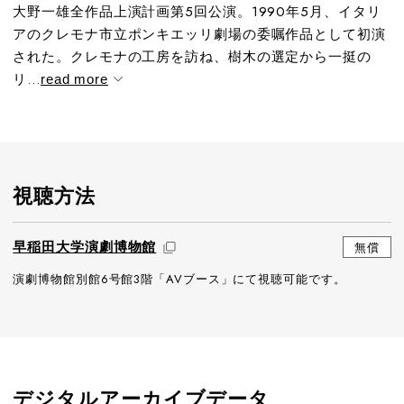
大野一雄全作品上演計画第5回公演。1990年5月、イタリ
アのクレモナ市立ポンキエッリ劇場の委嘱作品として初演
された。クレモナの工房を訪ね、樹木の選定から一挺の
リ...
read more
視聴方法
早稲田大学演劇博物館
無償
演劇博物館別館6号館3階「AVブース」にて視聴可能です。
デジタルアーカイブデータ