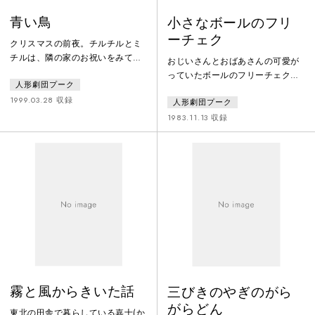
青い鳥
小さなボールのフリ
ーチェク
クリスマスの前夜。チルチルとミ
チルは、隣の家のお祝いをみてい
おじいさんとおばあさんの可愛が
ます。お父さんとお母さんは仕事
っていたボールのフリーチェク
人形劇団プーク
で忙しくいっしょにお祝いができ
が、悪者の凧のムラークにさらわ
ないのです。チルチルは悲しくて
1999.03.28 収録
人形劇団プーク
れた。２人は手廻しオルガンと太
お母さんがプレゼントしてくれた
鼓を打ちならし凧のムラークに立
1983.11.13 収録
『青い鳥』の絵本をけとばしま
ち向かうのですが…。
す。すると絵本から青い鳥が逃げ
て行きました。代わりに現われた
魔法使いのベリンヌが言います。
「世界中の絵本から青い鳥が消え
てしまった。探しに行くんだ！」
チルチルとミチルは、青い鳥を探
して 「思い
霧と風からきいた話
三びきのやぎのがら
がらどん
東北の田舎で暮らしている嘉十(か