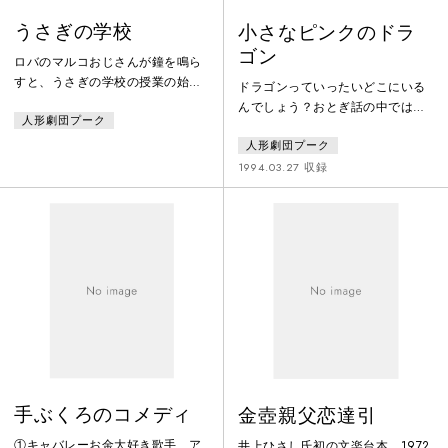
うさぎの学校
小さなピンクのドラ
ゴン
ロバのマルコおじさんが鐘を鳴ら
すと、うさぎの学校の授業の始ま
ドラゴンっていったいどこにいる
りです。今日も元気にとび起き
んでしょう？おとぎ話の中ではい
人形劇団プーク
て、6匹の兄弟たちが、あわてて
つも燃えるような目をして口から
教室へ駆込んでゆく。算数が苦手
人形劇団プーク
火をはき、金色のりんごをえさに
でも、歌が上手に唄えなくても、
城のお姫さまをさらっていく悪者
1994.03.27 収録
気にすることなんてありゃしな
ですよね。今日はハッチの６回目
い。子うさぎたちは先生とのやさ
の誕生パーティ。でもママの帰り
しいふれあいの中で、伸び伸びと
は遅いしお客さまはまだまだやっ
成長していきます。この作品は６
て来ません。大きなケーキと色と
匹の子うさぎたちの底抜けに楽し
りどりのキャンデーや贈り物の山
い一日の生活を、躍動感あふれる
の中で、待ちくたびれたハッチは
舞台でリズミカルにくりひろげて
いつしか空想の世界へ……あらわ
いきます。
れたのは、とてもはずかしがりや
で、口から
手ぶくろのコメディ
金壺親父恋達引
①キャバレーお金大好き歌手、ア
井上ひさし氏初の文楽台本。1972