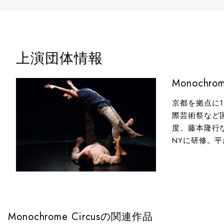
上演団体情報
Monochrom
京都を拠点に
際芸術祭など
度、藤本隆行
NYに研修。平
Monochrome Circusの関連作品