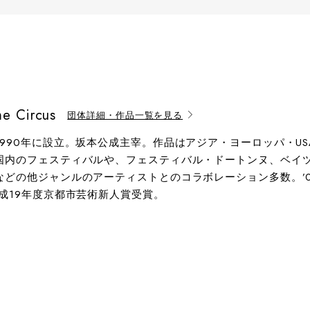
e Circus
団体詳細・作品一覧を見る
1990年に設立。坂本公成主宰。作品はアジア・ヨーロッパ・U
国内のフェスティバルや、フェスティバル・ドートンヌ、ベイツ・
などの他ジャンルのアーティストとのコラボレーション多数。’
成19年度京都市芸術新人賞受賞。