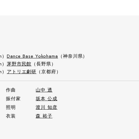
un）
Dance Base Yokohama
（神奈川県）
un）
茅野市民館
（長野県）
un）
アトリエ劇研
（京都府）
作曲
山中 透
振付家
坂本 公成
照明
渡川 知彦
衣装
森 裕子