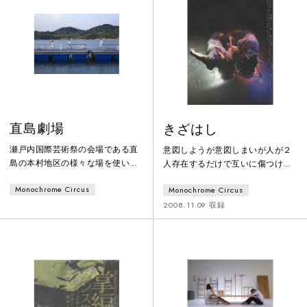
直島劇場
きざはし
瀬戸内国際芸術祭の会場である直
意図しようが意図しまいが人が２
島の本村地区の様々な場を使いダ
人存在するだけで互いに傷つけ合
ンスを埋め込むことで直島全体が
っている。お互いの存在にさえ気
Monochrome Circus
Monochrome Circus
まるで劇場であるかのような感覚
付かないような階（きざはし）に
を鑑賞者が味わえるサイト・スペ
立ってみてそのことに気付く。言
2008.11.09 収録
シフィックダンス作品
葉になりようのない言葉、聞き取
れない発声。150本のナイフ、テー
ブルの上と下の男女。対話を重視
してきた坂本＋森による対話のな
い対話。コンタクトの極北。