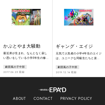
には民話を脚色した「はなさかこ
です。「ぼく、いってきます言う
ぞう」を三味線語り芝居でおおく
の忘れちゃった…たった一回のい
りします。加納の和傘、美濃和
ってきますだったのに…」ちーち
紙、岐阜提灯など岐阜の人々がつ
ゃんはちちりんのために、山を登
くり出した技に包まれ、昔を懐か
ってお母さんのところに向かいま
しみ
す。もう一回「いってきます」を
いうために
かぶとやま大騒動
ギャング・エイジ
最近弟が生まれ、なんとなく寂し
元気で人気者の小学4年生のエイジ
い思いをしている小学5年生の修一
は、ユニークな同級生たちと楽し
と、一人っ子で毎日塾とお稽古ご
い毎日を過ごしていた。しかしあ
劇団風の子中部
劇団風の子中部
とで忙しく、あそぶ時間もない同
る日、偶然が重なり、エイジは
級生の直人。ひょんなことから二
「らんぼうもの」のレッテルを貼
2017.06.25 収録
2019.12.14 収録
人は、かぶと山にカブトムシを捕
られてしまう。学校を逃げ出した
りに出かけることになります。ク
エイジは、中学生のイサオと出会
ヌギの老木の根本を懸命に探す二
う。そして決めた。目指すは “か
人。その時、二人を呼ぶ不思議な
っこいいギャング！” そして、同
声がして…いつの間にか“虫の世
じクラスのタカヒロとココロとと
ABOUT
CONTACT
PRIVACY POLICY
界”に入り込んだ二人は、目の前で
もに大きな夢を叶えるために走り
繰り広げられる虫たちのコミカル
出すのだ！