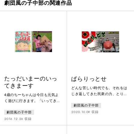
劇団風の子中部の関連作品
たっだいまーのいっ
ぱらりっとせ
てきまーす
どんな苦しい時代でも、それをは
じき返してきた民衆の力、とりわ
4歳のちーちゃんは今日も元気よ
け子どもたちは “あそび” の中で
く遊びに行きます。「いってきま
劇団風の子中部
文化を再創造し、今に繋げてきた
ーす‼」 どんぐり拾いにダンゴム
のではないでしょうか。“岐阜”と
2020.10.09 収録
劇団風の子中部
シ集め、葉っぱでお面をつくった
いう土地から「遊び、地域、文
り…するとそこへ何かが飛んでき
2016.12.26 収録
化、人間」をベースに、様々な遊
た。「ぼくは…ちちりん」それ
びをわらべ唄で繋ぎながら、最後
は、しゃべる松ぼっくりだったの