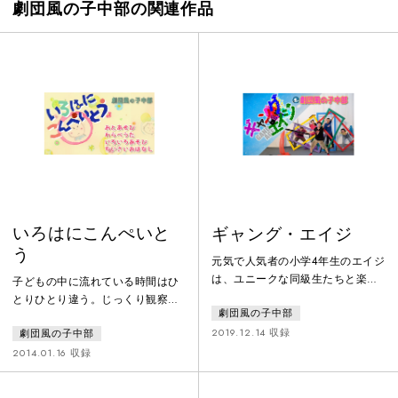
劇団風の子中部の関連作品
いろはにこんぺいと
ギャング・エイジ
う
元気で人気者の小学4年生のエイジ
は、ユニークな同級生たちと楽し
子どもの中に流れている時間はひ
い毎日を過ごしていた。しかしあ
とりひとり違う。じっくり観察し
劇団風の子中部
る日、偶然が重なり、エイジは
ながら他者を受け入れていく子、
「らんぼうもの」のレッテルを貼
2019.12.14 収録
劇団風の子中部
好奇心の趣くままいろんなものを
られてしまう。学校を逃げ出した
どんどん吸収していく子、いろん
2014.01.16 収録
エイジは、中学生のイサオと出会
な人間がいて、色んな気分の時も
う。そして決めた。目指すは “か
あって面白い。そんないろんな色