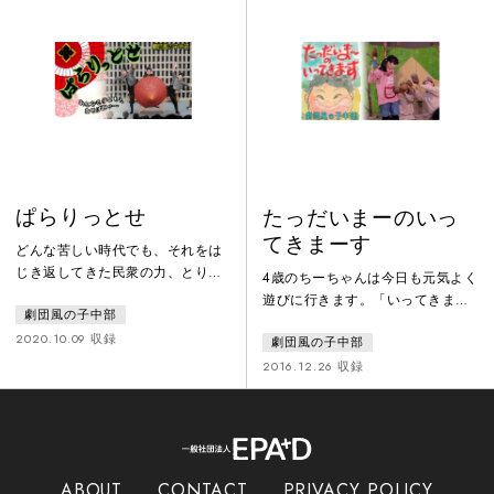
っこいいギャング！” そして、同
の、つぶつぶ、いぼいぼの子ども
じクラスのタカヒロとココロとと
たちがひとりひとり違う感性で笑
もに大きな夢を叶えるために走り
ったり泣いたり、ぼーっとしたり
出すのだ！
しながら観られるような、時間と
空間がつくりたいと思って始めた
お芝居です。人の声と生の響きを
大事にしな
ぱらりっとせ
たっだいまーのいっ
てきまーす
どんな苦しい時代でも、それをは
じき返してきた民衆の力、とりわ
4歳のちーちゃんは今日も元気よく
け子どもたちは “あそび” の中で
遊びに行きます。「いってきまー
劇団風の子中部
文化を再創造し、今に繋げてきた
す‼」 どんぐり拾いにダンゴムシ
のではないでしょうか。“岐阜”と
2020.10.09 収録
劇団風の子中部
集め、葉っぱでお面をつくった
いう土地から「遊び、地域、文
り…するとそこへ何かが飛んでき
2016.12.26 収録
化、人間」をベースに、様々な遊
た。「ぼくは…ちちりん」それ
びをわらべ唄で繋ぎながら、最後
は、しゃべる松ぼっくりだったの
には民話を脚色した「はなさかこ
です。「ぼく、いってきます言う
ぞう」を三味線語り芝居でおおく
の忘れちゃった…たった一回のい
りします。加納の和傘、美濃和
ってきますだったのに…」ちーち
ABOUT
CONTACT
PRIVACY POLICY
紙、岐阜提灯など岐阜の人々がつ