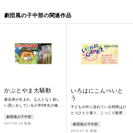
劇団風の子中部の関連作品
かぶとやま大騒動
いろはにこんぺいと
う
最近弟が生まれ、なんとなく寂し
い思いをしている小学5年生の修一
子どもの中に流れている時間はひ
と、一人っ子で毎日塾とお稽古ご
とりひとり違う。じっくり観察し
劇団風の子中部
とで忙しく、あそぶ時間もない同
ながら他者を受け入れていく子、
級生の直人。ひょんなことから二
2017.06.25 収録
劇団風の子中部
好奇心の趣くままいろんなものを
人は、かぶと山にカブトムシを捕
どんどん吸収していく子、いろん
2014.01.16 収録