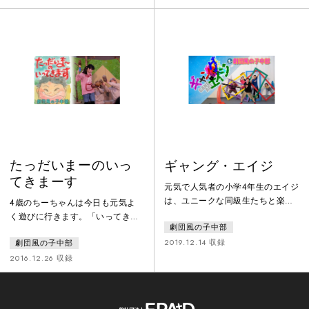
りに出かけることになります。ク
な人間がいて、色んな気分の時も
ヌギの老木の根本を懸命に探す二
あって面白い。そんないろんな色
人。その時、二人を呼ぶ不思議な
の、つぶつぶ、いぼいぼの子ども
声がして…いつの間にか“虫の世
たちがひとりひとり違う感性で笑
界”に入り込んだ二人は、目の前で
ったり泣いたり、ぼーっとしたり
繰り広げられる虫たちのコミカル
しながら観られるような、時間と
で懸命な大騒動に巻き込まれてい
空間がつくりたいと思って始めた
きます
お芝居です。人の声と生の響きを
大事にしな
たっだいまーのいっ
ギャング・エイジ
てきまーす
元気で人気者の小学4年生のエイジ
は、ユニークな同級生たちと楽し
4歳のちーちゃんは今日も元気よ
い毎日を過ごしていた。しかしあ
く遊びに行きます。「いってきま
劇団風の子中部
る日、偶然が重なり、エイジは
ーす‼」 どんぐり拾いにダンゴム
「らんぼうもの」のレッテルを貼
2019.12.14 収録
劇団風の子中部
シ集め、葉っぱでお面をつくった
られてしまう。学校を逃げ出した
り…するとそこへ何かが飛んでき
2016.12.26 収録
エイジは、中学生のイサオと出会
た。「ぼくは…ちちりん」それ
う。そして決めた。目指すは “か
は、しゃべる松ぼっくりだったの
っこいいギャング！” そして、同
です。「ぼく、いってきます言う