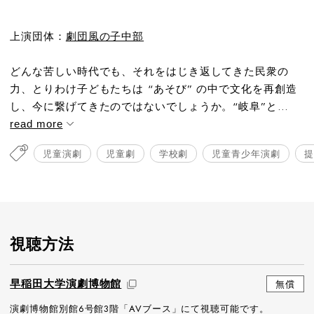
上演団体：
劇団風の子中部
どんな苦しい時代でも、それをはじき返してきた民衆の
力、とりわけ子どもたちは “あそび” の中で文化を再創造
し、今に繋げてきたのではないでしょうか。“岐阜”と...
read more
児童演劇
児童劇
学校劇
児童青少年演劇
提
視聴方法
早稲田大学演劇博物館
無償
演劇博物館別館6号館3階「AVブース」にて視聴可能です。