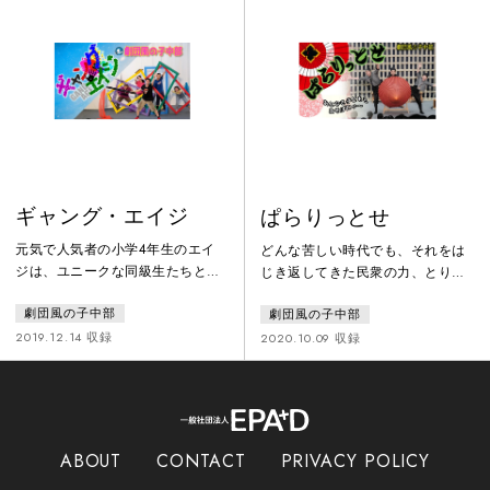
人。その時、二人を呼ぶ不思議な
の、つぶつぶ、いぼいぼの子ども
声がして…いつの間にか“虫の世
たちがひとりひとり違う感性で笑
界”に入り込んだ二人は、目の前で
ったり泣いたり、ぼーっとしたり
繰り広げられる虫たちのコミカル
しながら観られるような、時間と
で懸命な大騒動に巻き込まれてい
空間がつくりたいと思って始めた
きます
お芝居です。人の声と生の響きを
大事にしな
ギャング・エイジ
ぱらりっとせ
元気で人気者の小学4年生のエイ
どんな苦しい時代でも、それをは
ジは、ユニークな同級生たちと楽
じき返してきた民衆の力、とりわ
しい毎日を過ごしていた。しかし
け子どもたちは “あそび” の中で
劇団風の子中部
劇団風の子中部
ある日、偶然が重なり、エイジは
文化を再創造し、今に繋げてきた
「らんぼうもの」のレッテルを貼
のではないでしょうか。“岐阜”と
2019.12.14 収録
2020.10.09 収録
られてしまう。学校を逃げ出した
いう土地から「遊び、地域、文
エイジは、中学生のイサオと出会
化、人間」をベースに、様々な遊
う。そして決めた。目指すは “か
びをわらべ唄で繋ぎながら、最後
っこいいギャング！” そして、同
には民話を脚色した「はなさかこ
じクラスのタカヒロとココロとと
ぞう」を三味線語り芝居でおおく
ABOUT
CONTACT
PRIVACY POLICY
もに大きな夢を叶えるために走り
りします。加納の和傘、美濃和
出すのだ！