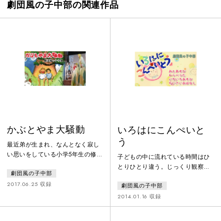
劇団風の子中部の関連作品
かぶとやま大騒動
いろはにこんぺいと
う
最近弟が生まれ、なんとなく寂し
い思いをしている小学5年生の修一
子どもの中に流れている時間はひ
と、一人っ子で毎日塾とお稽古ご
とりひとり違う。じっくり観察し
劇団風の子中部
とで忙しく、あそぶ時間もない同
ながら他者を受け入れていく子、
級生の直人。ひょんなことから二
2017.06.25 収録
劇団風の子中部
好奇心の趣くままいろんなものを
人は、かぶと山にカブトムシを捕
どんどん吸収していく子、いろん
2014.01.16 収録
りに出かけることになります。ク
な人間がいて、色んな気分の時も
ヌギの老木の根本を懸命に探す二
あって面白い。そんないろんな色