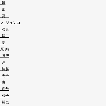
 鑑
 泰
 要二
ノ ジュンコ
 浩良
 裕二
 要
原 純
 勝行
 純
 純勝
 史子
 廉
 直哉
 和子
 嗣也