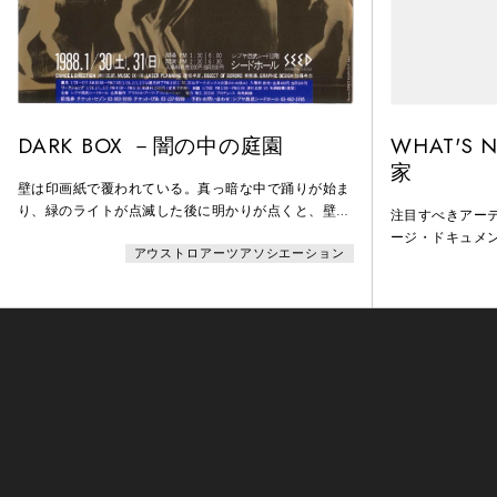
DARK BOX －闇の中の庭園
WHAT'S
家
壁は印画紙で覆われている。真っ暗な中で踊りが始ま
り、緑のライトが点滅した後に明かりが点くと、壁に
注目すべきアー
滑川五郎の踊る姿が焼き付いたいくつもの像が現れ
ージ・ドキュメンタ
アウストロアーツアソシエーション
る。「Dark Box」はそんな仕掛けのある作品で、
郎を取り上げた。
1986年6月にカリフォルニア大学サンディエゴ校マン
れた万国博覧会
デヴィル・センターにて初演。1987年には鈴江組倉
せる自然）」、1
庫でも上演され、印画紙の壁は左右30メートルにも及
ートパフォーマン
んだ。チラシからは、シードホールでは2日間4回公演
ワークショップ
を行