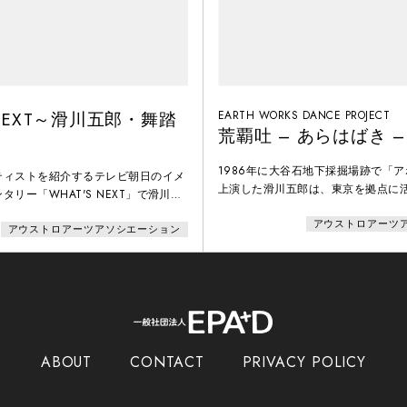
 NEXT～滑川五郎・舞踏
EARTH WORKS DANCE PROJECT
荒覇吐 – あらはばき –
1986年に大谷石地下採掘場跡で「
ティストを紹介するテレビ朝日のイメ
上演した滑川五郎は、東京を拠点に
リー「WHAT'S NEXT」で滑川五
1996年、自身の舞台を方向づけた
1988年にオーストラリアで開催さ
アウストロアーツ
す。空間に活かされる形、空間に身
アウストロアーツアソシエーション
で上演した「ナトゥーラ・モルタ（死
求め、太古の呼吸を感じたという大
989年の巣鴨とげ抜地蔵でのストリ
総合舞台を創出。チラシには「古代
ス、1990年10月に品川で行われた
のプロメテウス」とある。「アラハ
「記憶の身体術」の映像を収録。
東北地方から関東地方で信仰されて
神のこと。
ABOUT
CONTACT
PRIVACY POLICY