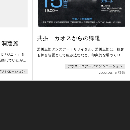
共振 カオスからの帰還
 洞窟篇
滑川五郎ダンスアートリサイタル。滑川五郎は、観客
アボリジニィ」を
も舞台装置として組み込むなど、印象的な場づくりを
活動していたが、
した。このソロ公演では、観客は入場時に「てつび
大谷町に拠点を移
アウストロアーツアソシエーション
こ」（鉄響）と名付けられた数センチの鉄棒を渡さ
アソシエーション
体を任せる舞台を
れ、舞台の中盤でそれを一斉に鳴らす。舞台床全体に
2003.02.15 収録
谷資料館で、再び
は鉄板が敷かれ、ノイズをあげて回る大きな電動コマ
人の見た宇宙、魂
や吊るされた銀色のバネや鉄板など、さまざまな舞台
バキ」とは、主に
装置と滑川の身体との交感と共振が繰り広げられた。
きた謎の包まれた
チラシには次のように