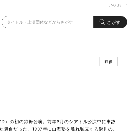
ENGLISH
さがす
映像
012）の初の独舞公演。前年9月のシアトル公演中に事故
た舞台だった。1987年に山海塾を離れ独立する滑川の、