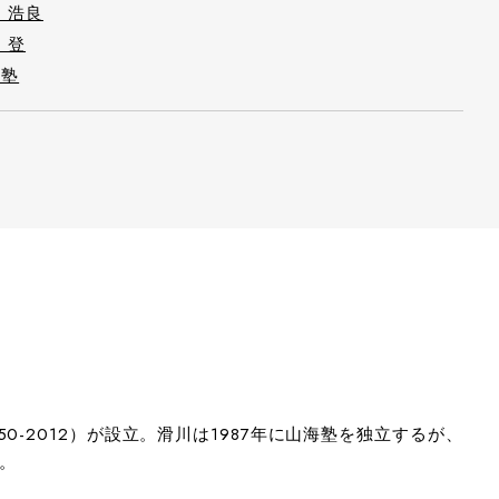
 浩良
 登
海塾
2012）が設立。滑川は1987年に山海塾を独立するが、
。