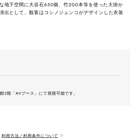
地下空間に大谷石650個、竹200本等を使った大掛か
演出として、観客はコシノジュンコがデザインした衣装
館3階「AVブース」にて視聴可能です。
利用方法／利用条件について