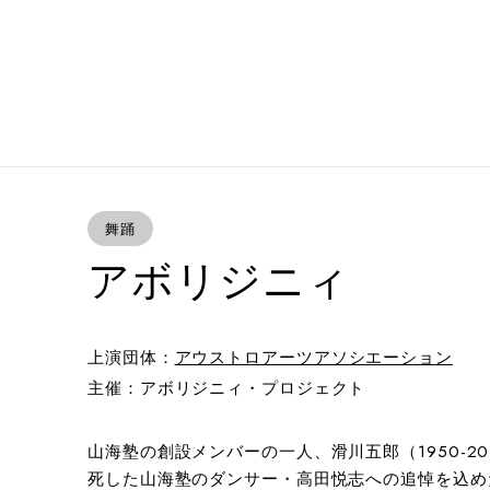
舞踊
アボリジニィ
上演団体：
アウストロアーツアソシエーション
主催：アボリジニィ・プロジェクト
山海塾の創設メンバーの一人、滑川五郎（1950-2
死した山海塾のダンサー・高田悦志への追悼を込め