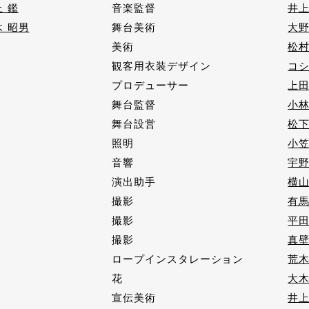
 鑑
音楽監督
井上
木 昭男
舞台美術
大野
美術
松村
観客用衣装デザイン
コシ
プロデューサー
上田
舞台監督
小林
舞台設営
松下
照明
小笠
音響
宇野
演出助手
横山
撮影
有馬
撮影
平田
撮影
真壁
ロープインスタレーション
荒木
花
大木
宣伝美術
井上