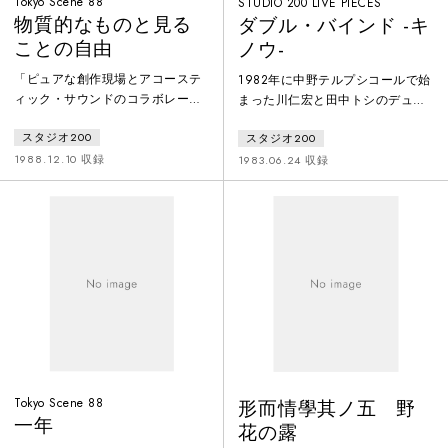
Tokyo Scene 88
STUDIO 200 LIVE PIECES
物質的なものと見る
ダブル・バインド -キ
ことの自由
ノウ-
「ピュアな創作現場とアコーステ
1982年に中野テルプシコールで始
ィック・サウンドのコラボレーシ
まった川仁宏と田中トシのデュオ
ョン」と銘打った「TOKYO
ユニット・マウスピースはその
スタジオ200
スタジオ200
SCENE 88」は1988年12月8日～
後、加藤啓、古屋俊彦などのコラ
11日まで4組のコラボレーション
ボレーションを得て継続した。 ア
1988.12.10 収録
1983.06.24 収録
を展開。 3日目には浜田剛爾の
ントナン・アルトーに触発された
インスタレーション・パフォーマ
声の身体性と即興ライブをひとつ
ンスと松本清志の即興チェロ演奏
の系として、ジャンルの横断と、
のコラボレーションが行われ
複数の関係のまん中から生まれ消
た。 第1部 パフォーマンス
えるライブパフォーマンスを実験
（黒い檻の中で＜私＞は歌
した。「ダブル・バインド」は実
う） 第2部 トーク（私の身
質的にマウスピースとして最後の
体に言葉のkissを…） 第3部
活動となった。
Tokyo Scene 88
形而情學其ノ五 野
一年
花の露