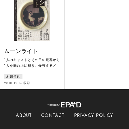
ムーンライト
1人のキャストとその日の観客から
1人を舞台上に招き、介護する／さ
れることを舞台上に再現した『ツ
村川拓也
ァイトゲーバー』、事前に村川か
ら送られてきた手紙（指示書）に
2018.12.15 収録
沿って舞台上の出演者が動く『エ
ヴェレットゴーストラインズ』な
ど、ドキュメンタリーの手法を用
いながら表現の前提を揺さぶり、
同時に生のリアルを追求する村川
ABOUT
CONTACT
PRIVACY POLICY
拓也。今回村川がリサーチの過程
で注目したのは、文化会館で数多