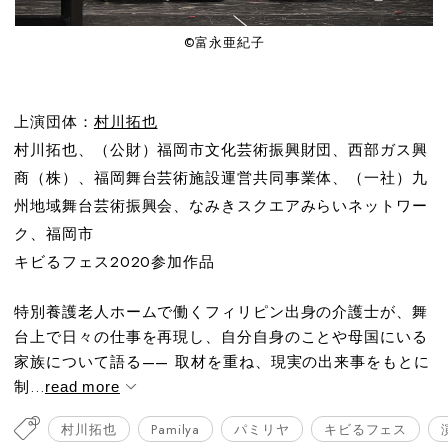
©︎富永亜紀子
上演団体：
村川拓也
村川拓也、（公財）福岡市文化芸術振興財団、西部ガス興
商（株）、福岡舞台芸術施設運営共同事業体、（一社）九
州地域舞台芸術振興会、なみきスクエアみらいネットワー
ク、福岡市
キビるフェス2020参加作品
特別養護老人ホームで働くフィリピン出身の介護士が、舞
台上で日々の仕事を再現し、自分自身のことや母国にいる
家族について語る—— 取材を重ね、現実の出来事をもとに
制...
read more
村川拓也
Pamilya
パミリヤ
キビるフェス