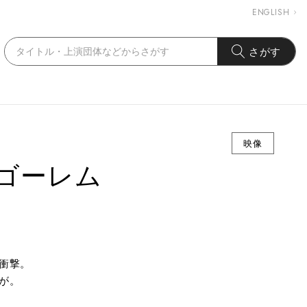
ENGLISH
さがす
映像
ゴーレム
衝撃。
が。