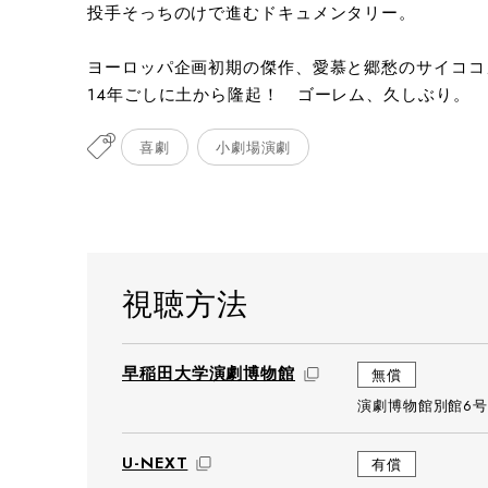
投手そっちのけで進むドキュメンタリー。
ヨーロッパ企画初期の傑作、愛慕と郷愁のサイココ
14年ごしに土から隆起！ ゴーレム、久しぶり。
喜劇
小劇場演劇
視聴方法
早稲田大学演劇博物館
無償
演劇博物館別館6号
U-NEXT
有償