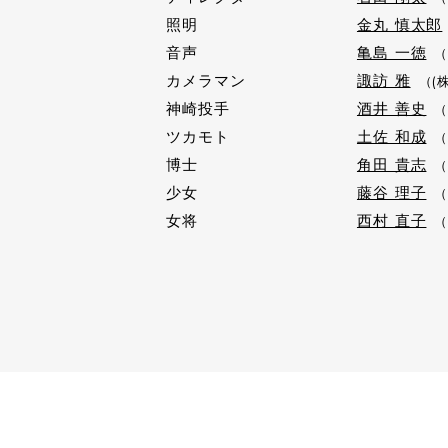
照明
金丸 慎太郎
音声
亀島 一徳
カメラマン
諏訪 雅
（(
神崎投手
酒井 善史
（
ツカモト
土佐 和成
（
博士
角田 貴志
（
少女
藤谷 理子
（
女将
西村 直子
（