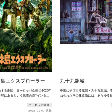
ネ島エクスプローラー
九十九龍城
する劇団・ヨーロッパ企画の2025年
香港にそびえる魔窟・九十九龍城。
半球にあるという伝説の島"インター
ねられたその建造物には、あらゆる
、冒険家たちが未踏の冒険を競いあう
平等と悪がはびこっていた。ひしめ
ヨーロッパ企画
民。無許可の肉屋。パチモン工場。
パブ。黒社会。内偵を命じられた刑
2026.02.07 収録