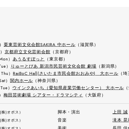
t）
栗東芸術文化会館SAKIRA 中ホール
（滋賀県）
n）
京都府立文化芸術会館
（京都府）
（Mon）
あうるすぽっと
（東京都）
Tue）
りゅーとぴあ 新潟市民芸術文化会館 劇場
（新潟県）
（Thu）
RaiBoC Hall(さいたま市民会館おおみや) 大ホール
（埼
Sat）
関内ホール
（神奈川県）
（Tue）
ウインクあいち（愛知県産業労働センター） 大ホール
（
n）
梅田芸術劇場 シアター・ドラマシティ
（大阪府）
脚本・演出
上田 誠
(株)オポス）
音楽
滝本 晃
(株)オポス）
美術
長田 佳
(株)オポス）