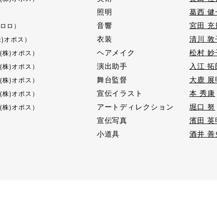
照明
葛西 健
音響
宮田 充
（ロロ）
衣装
清川 敦
株)オポス）
ヘアメイク
松村 妙
(株)オポス）
演出助手
入江 拓
(株)オポス）
舞台監督
大鹿 展
(株)オポス）
宣伝イラスト
本 秀康
(株)オポス）
アートディレクション
堀口 努
(株)オポス）
宣伝写真
濱田 英
小道具
酒井 善