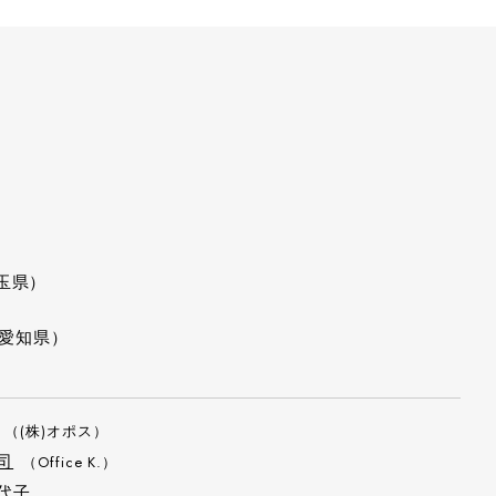
玉県）
愛知県）
（(株)オポス）
司
（Office K.）
代子