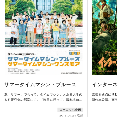
サマータイムマシン・ブルース
インター
夏。サマー。でもって、タイムマシン。とある大学の
京都を拠点に活動
ＳＦ研究会の部室にて。「昨日に行って、壊れる前の
新作本公演。南
リモコンを取ってくると！」「そして、クーラーを復
ネ島"を巡って
ヨーロッパ企画
活させると！」昨日と今日の因果を巡り、辻褄あわせ
冒険コメディ。
の大往復。20周年を迎えたヨーロッパ企画がおくる、
2018.09.24 収録