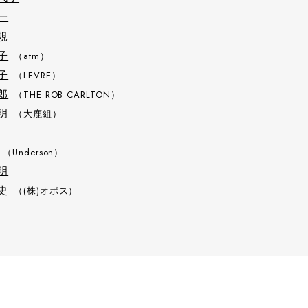
一
規
子
（atm）
子
（LEVRE）
郎
（THE ROB CARLTON）
明
（大鹿組）
（Underson）
明
史
（(株)オポス）