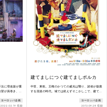
建てましにつぐ建てましポルカ
不法に増改築が重
中世、東欧。王権のかつての威光は翳り、諸侯が跋扈
欲望が渦巻き、不
する混迷の時代。城では絶えずそこかしこで、建てま
く屋上民と看板
しにつぐ建てましがなされている。そんな城で、パー
ヨーロッパ企画
ヨーロッパ企画
インチキなショー
ティに戻る道すがら、迷ってしまった貴族と従者。歩
事・ヤンとリー
けども歩けども、元の道には戻れず、見慣れぬ回廊が
2022.02.19 収録
2013.09.28 収録