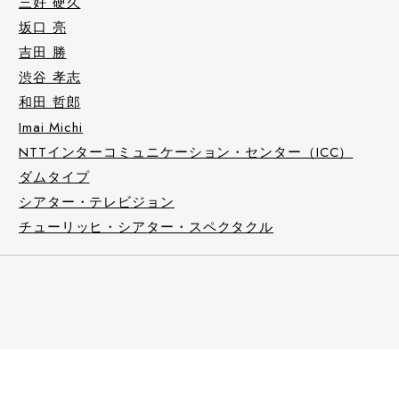
三好 硬久
坂口 亮
吉田 勝
渋谷 孝志
和田 哲郎
Imai Michi
NTTインターコミュニケーション・センター（ICC）
ダムタイプ
シアター・テレビジョン
チューリッヒ・シアター・スペクタクル