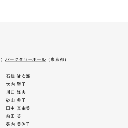
n）
パークタワーホール
（東京都）
石橋 健次郎
大内 聖子
川口 隆夫
砂山 典子
田中 真由美
前田 英一
薮内 美佐子