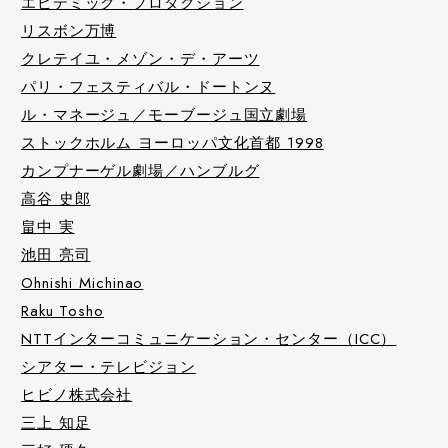
エピデミック・プロダクション
リスボン万博
クレテイユ・メゾン・デ・アーツ
パリ・フェスティバル・ドートンヌ
ル・マネージュ／モーブージュ国立劇場
ストックホルム ヨーロッパ文化首都 1998
カンプナーゲル劇場／ハンブルグ
高谷 史郎
畠中 実
池田 亮司
Ohnishi Michinao
Raku Tosho
NTTインターコミュニケーション・センター（ICC）
シアター・テレビジョン
ヒビノ株式会社
三上 知足