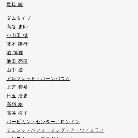
尾﨑 聡
ダムタイプ
高谷 史郎
小山田 徹
藤本 隆行
泊 博雅
池田 亮司
山中 透
アルフレッド・バーンバウム
上芝 智裕
日玉 浩史
高嶺 格
高谷 桜子
バービカン・センター／ロンドン
チェンジ・パフォーミング・アーツ／ミラノ