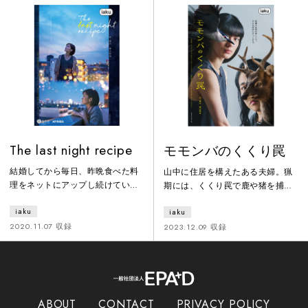
ことが暗黙の了解となっている。
田熊家。子供は作らないと約束し
あるとき、昭子の会社に中途採用
て結婚した若い夫婦に、妊娠の予
でやってきた木村からの提案で、
兆が。生活や仕事のことを考える
サーカスを観に行く約束が交わさ
と、産むことは選べない。選びた
れた。ひょんなことから、千夏の
くない。時間は刻々と進む。死に
幼馴染で、密かに思いを寄せる光
ゆく命と芽生えた命を目の前にし
輝と、昭子の同僚で、千夏が憧れ
た、２組の家族の議論を見つめ
る女性、透子
る。
The last night recipe
モモンバのくくり罠
結婚してから毎日、昨晩食べた料
山中に住居を構えたある夫婦。猟
理をネットにアップし続けてい
期には、くくり罠で鹿や猪を捕
る、ある夫婦の晩御飯の記録『ラ
獲、小さな畑で野菜もつくり、出
iaku
iaku
ストナイトレシピ』。結婚２年。
来るかぎりの自給自足生活を目指
仲の良かった夫婦だったが、妻が
した。娘は、幼い頃から当たり前
2020.11.07 収録
2023.12.09 収録
亡き人となった。妻の両親は残さ
に山で暮らしてきたが、徐々にこ
れた夫に対し、娘の死を「申し訳
の生活に違和感をもち、また、周
ない」と言い、やたらと明るく振
囲から「モモンバ」と呼ばれる母
舞いながら今まで以上に夫に関わ
のことも嫌で、ついには山を降り
りをもとうとする。夫にはそれが
て一人で生きていくことを選ん
ABOUT
CONTACT
PRIVACY POLICY