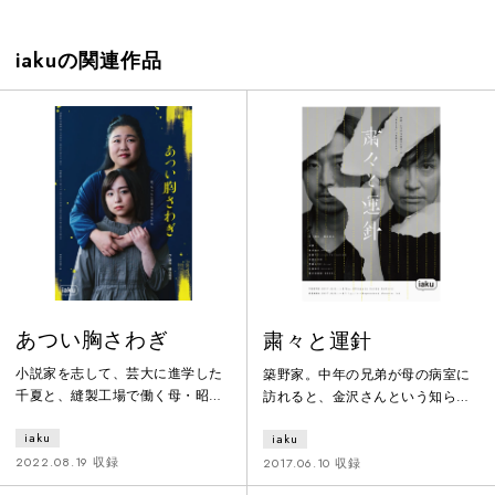
iakuの関連作品
あつい胸さわぎ
粛々と運針
小説家を志して、芸大に進学した
築野家。中年の兄弟が母の病室に
千夏と、縫製工場で働く母・昭
訪れると、金沢さんという知らな
子。決して裕福ではないが、笑い
い初老の紳士がいた。母と親しい
iaku
iaku
の絶えない母娘の二人暮らし。そ
仲らしい。膵臓ガンを告知された
の裏には、小さなわだかまりが横
母は、金沢さんと相談の結果、尊
2022.08.19 収録
2017.06.10 収録
たわっているが、そこに触れない
厳死を選びたいと言った。一方、