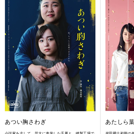
あつい胸さわぎ
あたしら
小説家を志して、芸大に進学した千夏と、縫製工場で
岸田國士初期の