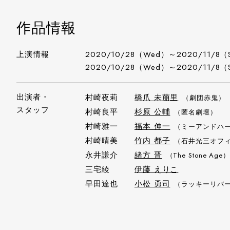
作品情報
上演情報
2020/10/28（Wed）～2020/11/8（
2020/10/28（Wed）～2020/11/8（
出演者・
村崎夜莉
橋爪 未萠里
（劇団赤鬼）
スタッフ
村崎良平
杉原 公輔
（匿名劇壇）
村崎雅一
福本 伸一
（ミーアンドハ
村崎晴美
竹内 都子
（石井光三オフ
永井謙介
緒方 晋
（The Stone Age
三宅綾
伊藤 えりこ
早田達也
小松 勇司
（ラッキーリバ