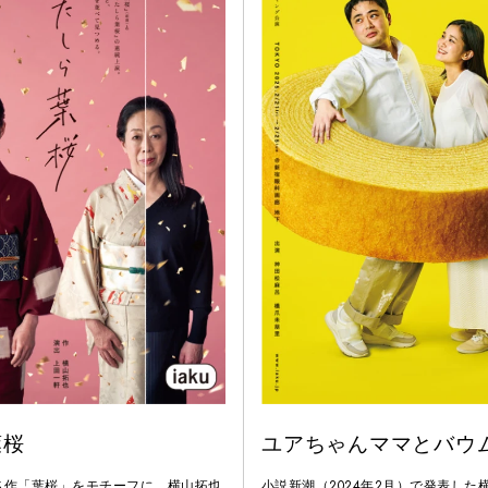
葉桜
ユアちゃんママとバウ
名作「葉桜」をモチーフに、横山拓也
小説新潮（2024年2月）で発表した