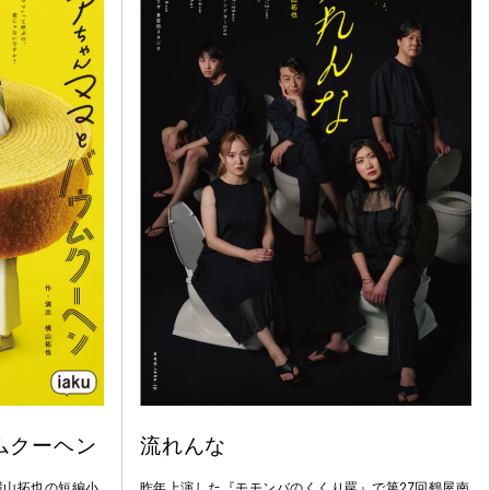
ムクーヘン
流れんな
横山拓也の短編小
昨年上演した『モモンバのくくり罠』で第27回鶴屋南