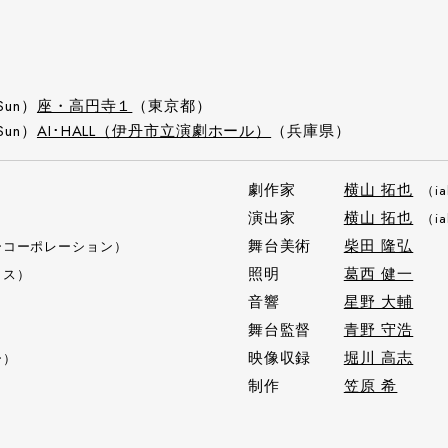
Sun）
座・高円寺１
（東京都）
Sun）
AI･HALL（伊丹市立演劇ホール）
（兵庫県）
劇作家
横山 拓也
（i
演出家
横山 拓也
（i
舞台美術
柴田 隆弘
ーコーポレーション）
照明
葛西 健一
ィス）
音響
星野 大輔
）
舞台監督
青野 守浩
映像収録
堀川 高志
ー）
制作
笠原 希