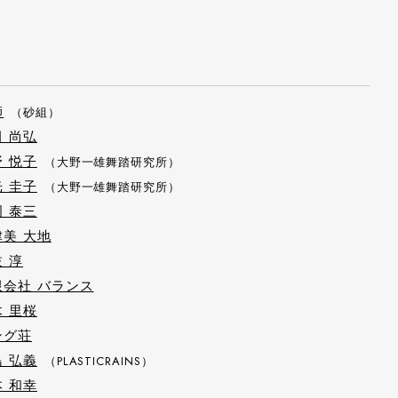
師
（砂組）
田 尚弘
野 悦子
（大野一雄舞踏研究所）
光 圭子
（大野一雄舞踏研究所）
岡 泰三
津美 大地
 淳
限会社 バランス
木 里桜
ング荘
島 弘義
（PLASTICRAINS）
本 和幸