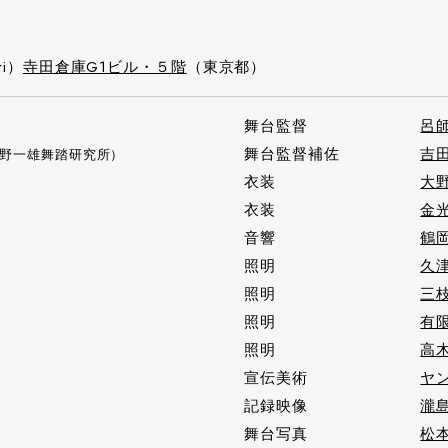
ri）
寺田倉庫G1ビル・５階
（東京都）
舞台監督
呂
舞台監督補佐
吉
野一雄舞踏研究所）
衣装
大
衣装
金
音響
鶴
照明
久
照明
三枝
照明
有
照明
高
宣伝美術
ヤ
記録映像
瀧
舞台写真
松