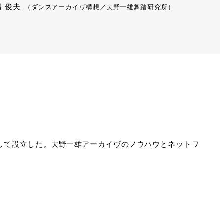
端 俊夫
（ダンスアーカイヴ構想／大野一雄舞踏研究所）
として設立した。大野一雄アーカイヴのノウハウとネットワ