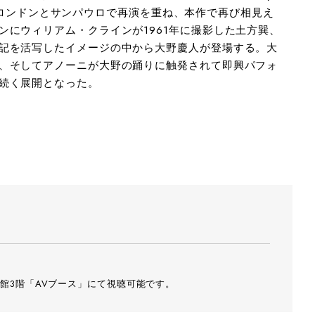
その後ロンドンとサンパウロで再演を重ね、本作で再び相見え
raphy: Kazuyuki Matsumoto
Photography: 
ンにウィリアム・クラインが1961年に撮影した土方巽、
記を活写したイメージの中から大野慶人が登場する。大
、そしてアノーニが大野の踊りに触発されて即興パフォ
続く展開となった。
館3階「AVブース」にて視聴可能です。