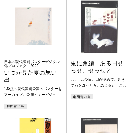
日本の現代演劇ポスターデジタル
兎に角編 ある日せ
化プロジェクト2023
っせ、せっせと
いつか見た夏の思い
出
…………今日、目が覚めて、起き
て顔を洗ったら、急にあたしこの
150点の現代演劇公演のポスターを
世の中のことがみんなはっきりし
アーカイブ。公演のキービジュア
劇団青い鳥
てきて、いかに生きるべきかとい
ルがデジタル展開され難い、1960
うことがわかったような気がした
劇団青い鳥
年代から80年代を中心に、紙で現
の。行けるといいね、きっぱりと
存するポスターをデジタル化。ポ
この土地と手を切って。早くいけ
スターのセレクションは、1960年
るといいね。
代以降の舞台芸術系のポスターを
収集・保存、これまでも研究や