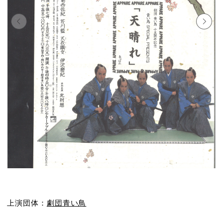
上演団体：
劇団青い鳥