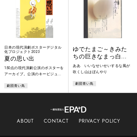
数々の展覧会に協力する等、演劇
公演のポスターに造詣が深い、ポ
スターハリス・カンパニー社代表
の笹目浩之氏が担当。
日本の現代演劇ポスターデジタル
ゆでたまご～きみた
化プロジェクト2023
ちの巨きなまっ白な
夏の思い出
素足～
ああ いいなせいせいするな風が
150点の現代演劇公演のポスターを
吹くし山はぼんやり
アーカイブ。公演のキービジュア
ルがデジタル展開され難い、1960
劇団青い鳥
劇団青い鳥
年代から80年代を中心に、紙で現
存するポスターをデジタル化。ポ
スターのセレクションは、1960年
代以降の舞台芸術系のポスターを
収集・保存、これまでも研究や
数々の展覧会に協力する等、演劇
ABOUT
CONTACT
PRIVACY POLICY
公演のポスターに造詣が深い、ポ
スターハリス・カンパニー社代表
の笹目浩之氏が担当。