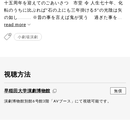
十五周年を迎えてのごあいさつ 市堂 令 人生七十年、化
転のうちに比ぶれば”石の上にも三年掛ける5”の光陰は矢
の如し……… ※昔の事を言えば鬼が笑う 過ぎた事を...
read more
小劇場演劇
視聴方法
早稲田大学演劇博物館
無償
演劇博物館別館6号館3階「AVブース」にて視聴可能です。