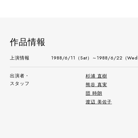
作品情報
上演情報
1988/6/11（Sat）～1988/6/22（We
出演者・
杉浦 直樹
スタッフ
熊谷 真実
団 時朗
渡辺 美佐子