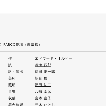
d）
PARCO劇場
（東京都）
作
エドワード・オルビー
訳
鳴海 四郎
訳・演出
福田 陽一郎
美術
朝倉 摂
照明
沢田 祐二
音響
八幡 泰彦
衣裳
宮本 宣子
舞台監督
元木 たけし