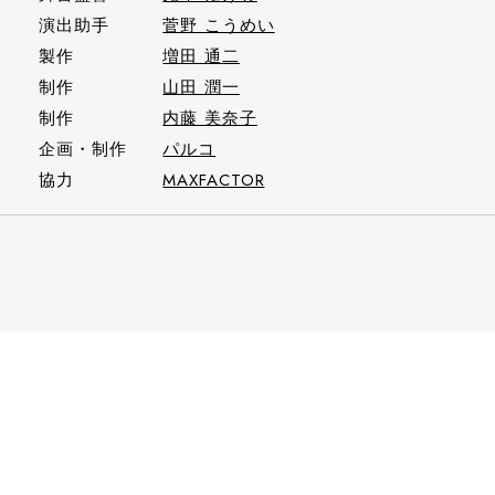
演出助手
菅野 こうめい
製作
増田 通二
制作
山田 潤一
制作
内藤 美奈子
企画・制作
パルコ
協力
MAXFACTOR