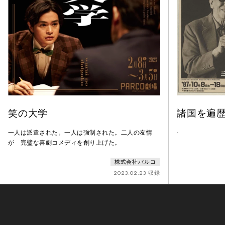
笑の大学
諸国を遍
一人は派遣された。一人は強制された。二人の友情
-
が 完璧な喜劇コメディを創り上げた。
株式会社パルコ
2023.02.23 収録