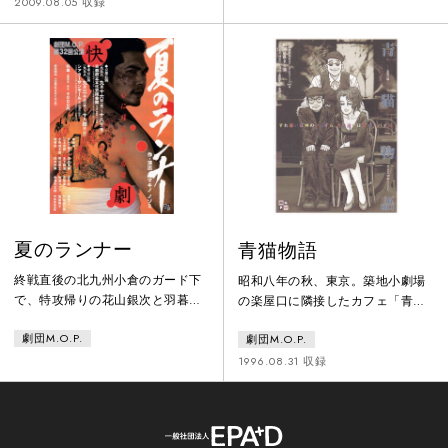
ルにピストル強盗に入った守上一
破天荒な「愛の生活」を描く。
2009.08.05 収録
馬はひょんなことからこのホテル
で働く身の上となる。やがて彼の
拳銃が、かつて坂本龍馬が所持し
ていたものだと判明する。グラン
ドホテル形式の群像劇。
夏のランナー
青猫物語
終戦直後の北九州小倉のガード下
昭和八年の秋、東京。築地小劇場
で、特攻帰りの花山銀次と羽暮研
の楽屋口に隣接したカフェ「青
一が再会する。二人はかつて中等
猫」を舞台に、新劇青年・八起静
劇団M.O.P.
劇団M.O.P.
野球北九州決勝戦で覇を競い合っ
男とカフェの踊り子・宮下そら嬢
た間柄である。その試合は乱闘に
の恋人二人が、散々なすれ違いの
1996.08.31 収録
よる没収試合となっていた。現
末に結ばれる恋愛喜劇。
在、花山は若松の侠客・村雨一家
の食客であり、羽暮は今や新興ヤ
クザ大文字組の若頭となってい