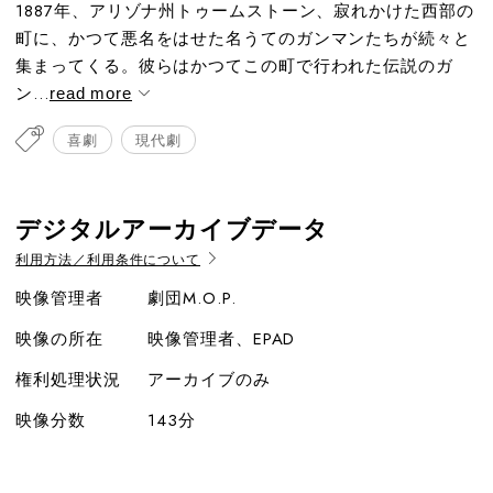
1887年、アリゾナ州トゥームストーン、寂れかけた西部の
町に、かつて悪名をはせた名うてのガンマンたちが続々と
集まってくる。彼らはかつてこの町で行われた伝説のガ
ン...
read more
喜劇
現代劇
デジタルアーカイブデータ
利用方法／利用条件について
映像管理者
劇団M.O.P.
映像の所在
映像管理者、EPAD
権利処理状況
アーカイブのみ
映像分数
143分