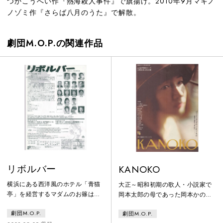
つかこうへい作『熱海殺人事件』で旗揚げ。2010年9月マキノ
ノゾミ作『さらば八月のうた』で解散。
劇団M.O.P.の関連作品
リボルバー
KANOKO
横浜にある西洋風のホテル「青猫
大正～昭和初期の歌人・小説家で
亭」を経営するマダムのお篠は、
岡本太郎の母であった岡本かの子
かつて木戸孝允の愛人でもあっ
の半生記。かの子とその愛人、
劇団M.O.P.
劇団M.O.P.
た。明治8年のある日、このホテ
夫・一平たちが繰り広げる奔放で